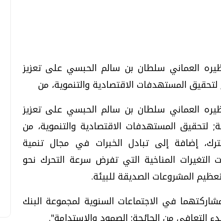
تحقيقات وحوارات
تحقيقات وحوارات
نظيره العماني سلطان بن سالم الحبسي على تعزيز
; لتحقيق المستهدفات الاقتصادية والتنموية، من
نظيره العماني سلطان بن سالم الحبسي على تعزيز
ة; لتحقيق المستهدفات الاقتصادية والتنموية، من
ترك، إضافة إلى تبادل الخبرات في مجال تنمية
معي .. تساؤلات
بعد إشعارات "جوجل" .. هل يمكن التنبوء
بالزلازل وكيف نتعامل معها؟
ت التغيرات المناخية التي تفرض سرعة التحرك نحو
الثلاثاء، 04 اغسطس 2026 04:04 م
تعظيم المشروعات الصديقة للبيئة.
شاركتهما في الاجتماعات السنوية لمجموعة البنك
ء التعافي من الجائحة: الصمود والاستدامة".