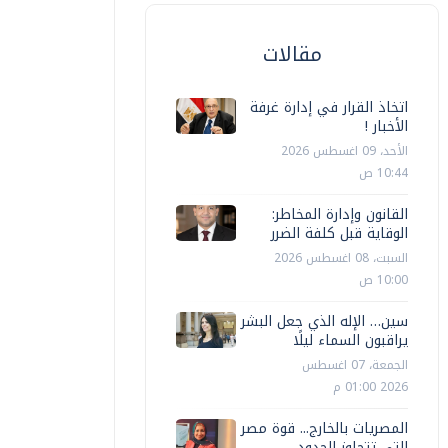
مقالات
اتخاذ القرار في إدارة غرفة
الأخبار !
الأحد، 09 اغسطس 2026
10:44 ص
القانون وإدارة المخاطر:
الوقاية قبل كلفة الضرر
السبت، 08 اغسطس 2026
10:00 ص
سين… الإله الذي جعل البشر
يراقبون السماء ليلًا
الجمعة، 07 اغسطس
2026 01:00 م
المصريات بالخارج... قوة مصر
التي تتجاوز الحدود