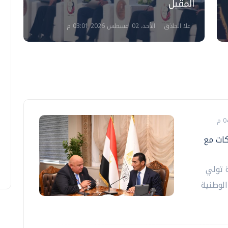
المقبل
ا
علا الحاذق
الأحد، 02 اغسطس 2026 03:01 م
كات مع
ة تولي
لوطنية