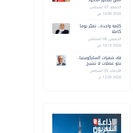
الجمعة، 07 اغسطس
2026 10:00 ص
كلمة واحدة... تغيّر يوما
كاملا
الخميس، 06 اغسطس
2026 10:10 ص
فك شفرات الساركوبينيا..
نحو عضلات لا تشيخ
الأربعاء، 05 اغسطس
2026 12:00 م
اقتصاد
اقتصاد
زير المالية أمام "النواب":لا مساس
المالية: 
مستحقات "التأمين الصحي" بالموازنة
العاملين 