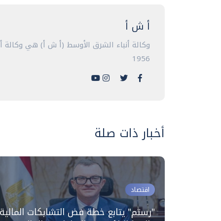
أ ش أ
وكالة أنباء الشرق الأوسط (أ ش أ) هي وكالة 
1956
أخبار ذات صلة
اقتصاد
تعديلات
"رستم" يتابع خطة فض التشابكات المالية