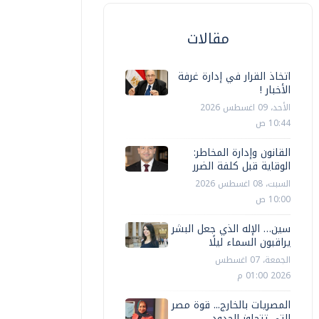
مقالات
اتخاذ القرار في إدارة غرفة
الأخبار !
الأحد، 09 اغسطس 2026
10:44 ص
القانون وإدارة المخاطر:
الوقاية قبل كلفة الضرر
السبت، 08 اغسطس 2026
10:00 ص
سين… الإله الذي جعل البشر
يراقبون السماء ليلًا
الجمعة، 07 اغسطس
2026 01:00 م
المصريات بالخارج... قوة مصر
التي تتجاوز الحدود