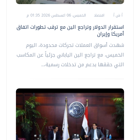
أ ش أ
اقتصاد
الخميس، 06 اغسطس 2026 01:35 م
استقرار الدولار وتراجع الين مع ترقب تطورات اتفاق
أمريكا وإيران
شهدت أسواق العملات تحركات محدودة، اليوم
الخميس، مع تراجع الين الياباني جزئياً عن المكاسب
التي حققها بدعم من تدخلات رسمية،...