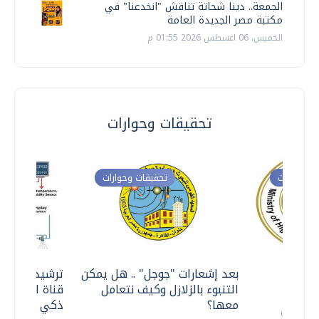
الجمعة.. دينا شحاتة تناقش "انخدعنا" في
مكتبة مصر الجديدة العامة
الخميس، 06 اغسطس 2026 01:55 م
تحقيقات وحوارات
ت وحوارات
تحقيقات وحوارات
معي ..
بعد إشعارات "جوجل" .. هل يمكن
ترشيدا للمياه
التنبوء بالزلازل وكيف نتعامل
قناة السويس 
معها؟
ذكي بالطاقة