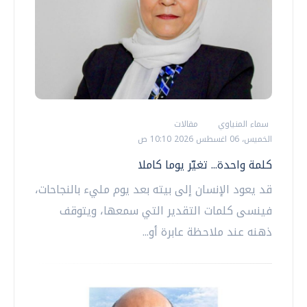
سماء المنياوي
مقالات
الخميس، 06 اغسطس 2026 10:10 ص
كلمة واحدة... تغيّر يوما كاملا
قد يعود الإنسان إلى بيته بعد يوم مليء بالنجاحات،
فينسى كلمات التقدير التي سمعها، ويتوقف
ذهنه عند ملاحظة عابرة أو...