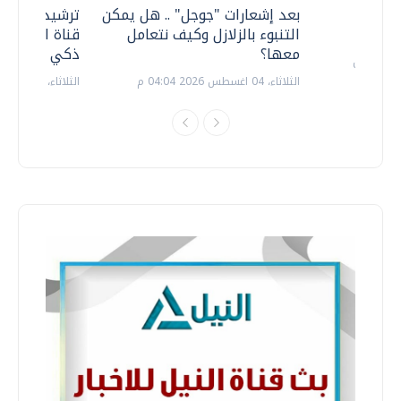
معي ..
بعد إشعارات "جوجل" .. هل يمكن
ترشيدا للمياه
التنبوء بالزلازل وكيف نتعامل
قناة السويس 
معها؟
ذكي بالطاقة
الثلاثاء، 04 اغسطس 2026 04:04 م
الثلاثاء، 14 يوليو 2026 06:11 م