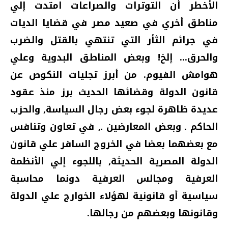
الأخطر أن التوترات والصراعات امتدت إلي
مناطق أخري في صعيد مصر في قضايا الديات
في جرائم الثأر التي تنتهي بالقتل والضرب
والحرق‏...‏ إلخ‏!‏ وبعض المناطق البدوية وعلي
هوامش الفيوم‏.‏ من أبرز تجليات النكوص عن
قانون الدولة وقضائها الحديث برز منذ عقود
عديدة ظاهرة لجوء بعض رجال السياسة‏,‏ والحزب
الحاكم ـ وبعض المعارضين ـ‏,‏ في تعاون وتنافس
مع بعضهما بعضا في الخروج السافر علي قانون
الدولة المصرية الحديثة‏,‏ باللجوء إلي الأنظمة
العرفية ومجالس العرفية دونما محاسبة
سياسية أو قانونية لهؤلاء الخوارج علي الدولة
وقانونها وبعضهم من رجالها‏.‏