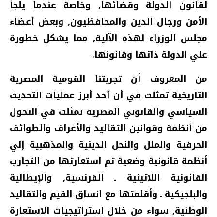
لقانون الدولة وقضائها‏,‏ وخاصة عندما يلجأ
الأمن ورجال الدين والمحافظيون‏,‏ وبعض أعضاء
مجلس الوزراء لهذه الآلية‏,‏ مما يشكل خطورة
علي الدولة ذاتها وقانونها‏.‏
من المعروف أن تجربتنا القومية المصرية
التاريخية تمثلت في أن أحد أبرز عمليات التحديث
السياسي والقانوني المصرية تمثلت في التحول
من أنظمة وقوانين التقاليد والأعراف والطوائف
الحرفية والملل والنحل الدينية والمذهبية إلي
أنظمة قانونية وضعية تم استعارتها من التجارب
القانونية اللاتينية ـ الفرنسية‏,‏ والإيطالية
والبلجيكية ـ وأقلمتها مع انساق القيم والتقاليد
الوطنية‏,‏ سواء من خلال استراتيجيات الاستعارة