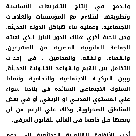
والدمج في إنتاج التشريعات الأساسية
وتطويعها لتتلاءم مع المؤسسات والعلاقات
الاجتماعية‏,‏ وعملية بناء هياكل الدولة الحديثة‏,‏
ومن ناحية أخري هناك الدور البارز الذي لعبته
الجماعة القانونية المصرية من المشرعين‏,‏
والقضاة‏,‏ والفقه‏,‏ والمحامين ـ في إحداث
التكامل بين القيم والقواعد القانونية الحديثة‏,‏
وبين التركيبة الاجتماعية والثقافية وأنماط
السلوك الاجتماعي السائدة في بلادنا سواء
علي المستوي المديني أو الريفي‏,‏ أو في بعض
المناطق الصحراوية‏,‏ وذلك علي الرغم من أن
بعضها ظل خاضعا في الغالب للقانون العرفي‏.‏
أدت الأنظمة القانونية الحداثوية إلي دعم