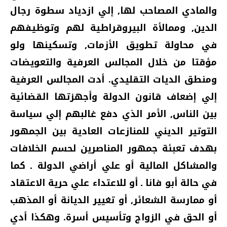
والمادي المصاحب لها‏,‏ إلي ازدياد سطوة رجال
الدين‏,‏ وممالأة البيروقراطية لهم وتوظيفهم
في محاولة تطويق الأزمات‏,‏ وتسكينها ولو
مؤقتا من خلال المجالس العرفية والتعويضات
ومنطق الديات التقليدي‏.‏ أدت المجالس العرفية
إلي إضعاف قانون الدولة وأجهزتها القضائية
بين الناس‏,‏ الأمر الذي دفع غالبهم إلي سياسة
التوتير الديني للمنازعات العادية بين الجمهور
بهدف تعبئة جمهور المناصرين لحسم الخلافات
والمشاكل المالية أو علي أراضي الدولة ـ كما
في حالة أبو فانا ـ أو للاعتداء علي حرية الاعتقاد
أو ممارسة الشعائر‏,‏ أو تغيير الديانة أو المذهب
أو الحق في الزواج وتأسيس أسرة‏.‏ وهكذا أدي