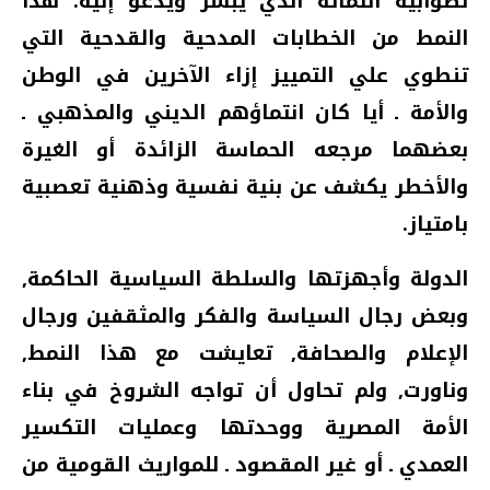
لصوابية انتمائه الذي يبشر ويدعو إليه‏.‏ هذا
النمط من الخطابات المدحية والقدحية التي
تنطوي علي التمييز إزاء الآخرين في الوطن
والأمة ـ أيا كان انتماؤهم الديني والمذهبي ـ
بعضهما مرجعه الحماسة الزائدة أو الغيرة
والأخطر يكشف عن بنية نفسية وذهنية تعصبية
بامتياز‏.‏
الدولة وأجهزتها والسلطة السياسية الحاكمة‏,‏
وبعض رجال السياسة والفكر والمثقفين ورجال
الإعلام والصحافة‏,‏ تعايشت مع هذا النمط‏,‏
وناورت‏,‏ ولم تحاول أن تواجه الشروخ في بناء
الأمة المصرية ووحدتها وعمليات التكسير
العمدي ـ أو غير المقصود ـ للمواريث القومية من