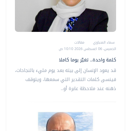
سماء المنياوي
مقالات
الخميس، 06 اغسطس 2026 10:10 ص
كلمة واحدة... تغيّر يوما كاملا
قد يعود الإنسان إلى بيته بعد يوم مليء بالنجاحات،
فينسى كلمات التقدير التي سمعها، ويتوقف
ذهنه عند ملاحظة عابرة أو...