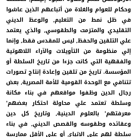
وحكام للعوام والغلاة من أتباعهم الذين عاشوا
في ظل نمط من التعليم‏,‏ والوعظ الديني
التقليدي والمتزمت والطقوسي‏,‏ والذي يعتمد
علي التلقين والحفظ‏,‏ ليس للمقدس فقط‏,‏ وإنما
إلي منظومة من التأويلات والآراء اللاهوتية
والفقهية التي كانت جزءا من تاريخ السلطة أو
المؤسسة‏.‏ تاريخ من تلقين وإعادة إنتاج تصورات
تتنافي مع الوحدة القومية للأمة المصرية‏,‏ بعض
رجال الدين وظفوا مواقعهم في بناء مكانة
وسلطة تعتمد علي محاولة احتكار بعضهم‏'‏
معرفتهم‏'‏ بالعلوم الدينية‏,‏ وتاريخ كل دين
وعقائده وطقوسه والقصص الديني‏,‏ في بناء
سلطة لهم علي الاتباع‏,‏ أو علي الأقل ممارسة