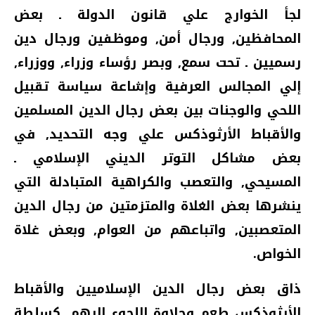
لجأ الخوارج علي قانون الدولة ـ بعض
المحافظين‏,‏ ورجال أمن‏,‏ وموظفين ورجال دين
رسميين ـ تحت سمع‏,‏ وبصر رؤساء وزراء‏,‏ ووزراء‏,‏
إلي المجالس العرفية وإشاعة سياسة تقبيل
اللحي والوجنات بين بعض رجال الدين المسلمين
والأقباط الأرثوذكس علي وجه التحديد‏,‏ في
بعض مشاكل التوتر الديني الإسلامي ـ
المسيحي‏,‏ والتعصب والكراهية المتبادلة التي
ينشرها بعض الغلاة والمتزمتين من رجال الدين
المتعصبين‏,‏ واتباعهم من العوام‏,‏ وبعض غلاة
الخواص‏.‏
ذاق بعض رجال الدين الإسلاميين والأقباط
الأرثوذكس طعم وحلاوة اللجوء إليهم‏,‏ كسلطة