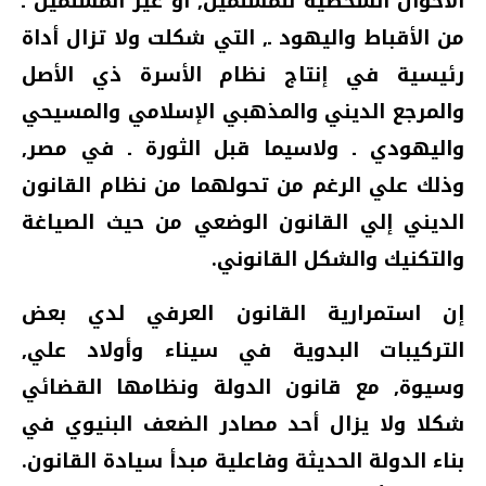
الأحوال الشخصية للمسلمين‏,‏ أو غير المسلمين ـ
من الأقباط واليهود ـ‏,‏ التي شكلت ولا تزال أداة
رئيسية في إنتاج نظام الأسرة ذي الأصل
والمرجع الديني والمذهبي الإسلامي والمسيحي
واليهودي ـ ولاسيما قبل الثورة ـ في مصر‏,‏
وذلك علي الرغم من تحولهما من نظام القانون
الديني إلي القانون الوضعي من حيث الصياغة
والتكنيك والشكل القانوني‏.‏
إن استمرارية القانون العرفي لدي بعض
التركيبات البدوية في سيناء وأولاد علي‏,‏
وسيوة‏,‏ مع قانون الدولة ونظامها القضائي
شكلا ولا يزال أحد مصادر الضعف البنيوي في
بناء الدولة الحديثة وفاعلية مبدأ سيادة القانون‏.‏