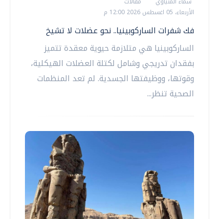
سماء المنياوي
مقالات
الأربعاء، 05 اغسطس 2026 12:00 م
فك شفرات الساركوبينيا.. نحو عضلات لا تشيخ
الساركوبينيا هي متلازمة حيوية معقدة تتميز
بفقدان تدريجي وشامل لكتلة العضلات الهيكلية،
وقوتها، ووظيفتها الجسدية. لم تعد المنظمات
الصحية تنظر...