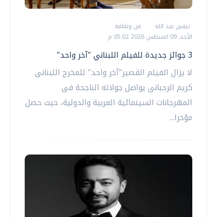
نيفين عبد الله
فن وثقافة
الأحد، 09 اغسطس 2026 05:02 م
3 جوائز جديدة للفيلم اللبناني "آخر واحد"
لا يزال الفيلم القصير"آخر واحد" للمخرج اللبنانى
كريم الرحبانى يواصل جولاته الناجحة فى
المهرجانات السينمائية العربية والدولية، حيث حصل
مؤخرا...