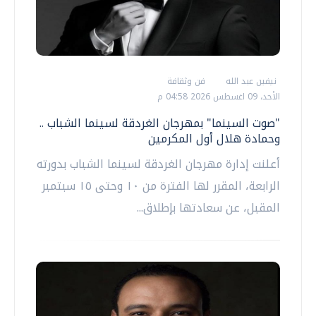
نيفين عبد الله
فن وثقافة
الأحد، 09 اغسطس 2026 04:58 م
"صوت السينما" بمهرجان الغردقة لسينما الشباب ..
وحمادة هلال أول المكرمين
أعلنت إدارة مهرجان الغردقة لسينما الشباب بدورته
الرابعة، المقرر لها الفترة من ١٠ وحتى ١٥ سبتمبر
المقبل، عن سعادتها بإطلاق...