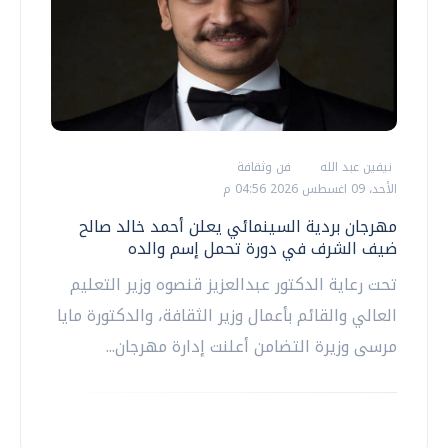
نيفين عبد الله
فن وثقافة
الأحد، 09 اغسطس 2026 04:56 م
مهرجان بردية السينمائي يعلن أحمد خالد صالح
ضيف الشرف في دورة تحمل إسم والده
تحت رعاية الدكتور عبدالعزيز قنصوه وزير التعليم
العالي والقائم بأعمال وزير الثقافة، والدكتورة مايا
مرسى وزيرة التضامن أعلنت إدارة مهرجان...