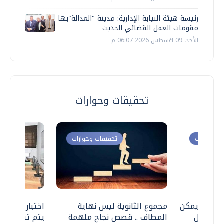
رئيسة هيئة النيابة الإدارية: مدينة "العدالة"بها
مقومات العمل القضائي الحديث
الأحد، 09 اغسطس 2026 06:07 م
تحقيقات وحوارات
ت وحوارات
تحقيقات وحوارات
 .. هل يمكن
مجموع الثانوية ليس نهاية
اختبارات القد
ف نتعامل
المطاف .. قصص نجاح ملهمة
يتم تنظيمها 