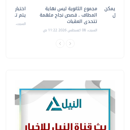
 .. هل يمكن
مجموع الثانوية ليس نهاية
اختبارات القد
ف نتعامل
المطاف .. قصص نجاح ملهمة
يتم تنظيمها 
تتحدى العقبات
السبت، 18 يوليو 2026 09:22 ص
السبت، 08 اغسطس 2026 11:22 ص