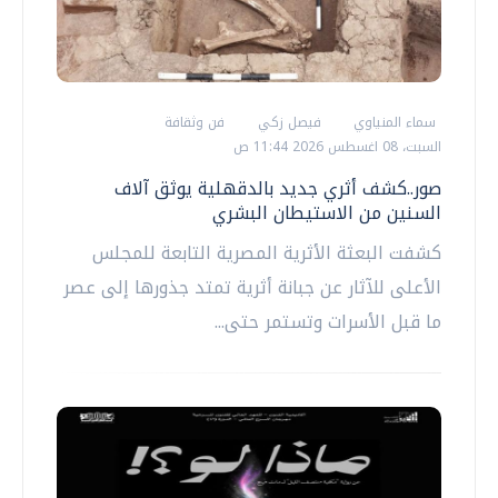
سماء المنياوي
فيصل زكي
فن وثقافة
السبت، 08 اغسطس 2026 11:44 ص
صور..كشف أثري جديد بالدقهلية يوثق آلاف
السنين من الاستيطان البشري
كشفت البعثة الأثرية المصرية التابعة للمجلس
الأعلى للآثار عن جبانة أثرية تمتد جذورها إلى عصر
ما قبل الأسرات وتستمر حتى...