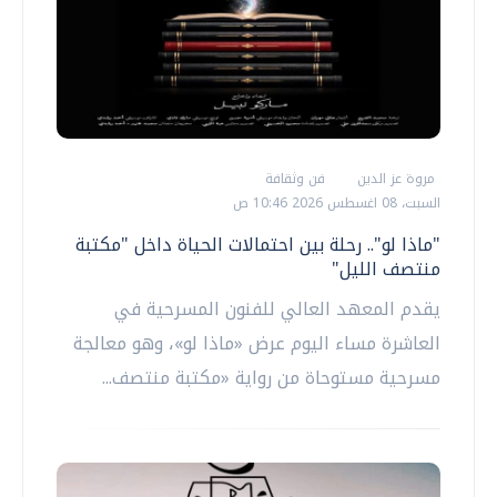
مروة عز الدين
فن وثقافة
السبت، 08 اغسطس 2026 10:46 ص
"ماذا لو".. رحلة بين احتمالات الحياة داخل "مكتبة
منتصف الليل"
يقدم المعهد العالي للفنون المسرحية في
العاشرة مساء اليوم عرض «ماذا لو»، وهو معالجة
مسرحية مستوحاة من رواية «مكتبة منتصف...