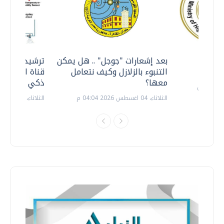
معي ..
بعد إشعارات "جوجل" .. هل يمكن
ترشيدا للمياه
التنبوء بالزلازل وكيف نتعامل
قناة السويس 
معها؟
ذكي بالطاقة
الثلاثاء، 04 اغسطس 2026 04:04 م
الثلاثاء، 14 يوليو 2026 06:11 م