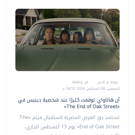
مروة عز الدين
فن وثقافة
الخميس، 06 اغسطس 2026 04:55 م
آن هاثاواي: توقفت كثيرًا عند شخصية دينيس في
«The End of Oak Street»
تستعد دور العرض المصرية لاستقبال فيلم «The
End of Oak Street» يوم 13 أغسطس الجاري،