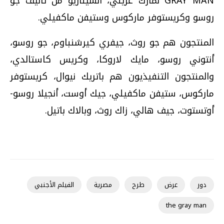
GRAY MAN لمارك غريني، السيناريو من تأليف جو
روسو وكريستوفر ماركوس وستيفن ماكفيلي.
المنتجون هم جو روث، جيفري كيرشنباوم، جو روسو،
أنتوني روسو، مايك لاروكا، وكريس كاستالدي،
والمنتجون التنفيذيون هم باتريك نيوال، كريستوفر
ماركوس، ستيفن ماكفيلي، جيك أوست، أنجيلا روسو-
أوتستوت، جيف هالي، زاك روث، وبالاك باتيل.
دور
عرض
طرح
مصرية
الفيلم الأجنبي
the gray man