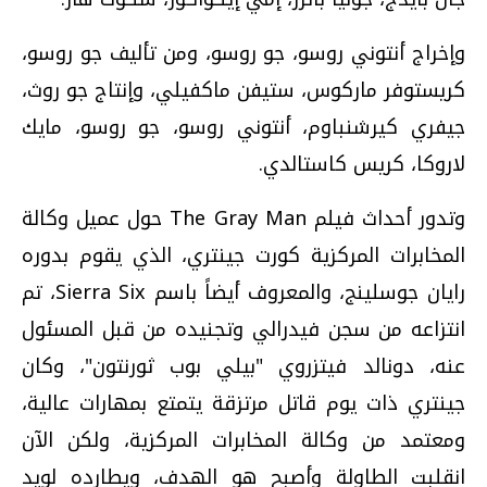
وإخراج أنتوني روسو، جو روسو، ومن تأليف جو روسو،
كريستوفر ماركوس، ستيفن ماكفيلي، وإنتاج جو روث،
جيفري كيرشنباوم، أنتوني روسو، جو روسو، مايك
لاروكا، كريس كاستالدي.
وتدور أحداث فيلم The Gray Man حول عميل وكالة
المخابرات المركزية كورت جينتري، الذي يقوم بدوره
رايان جوسلينج، والمعروف أيضاً باسم Sierra Six، تم
انتزاعه من سجن فيدرالي وتجنيده من قبل المسئول
عنه، دونالد فيتزروي "بيلي بوب ثورنتون"، وكان
جينتري ذات يوم قاتل مرتزقة يتمتع بمهارات عالية،
ومعتمد من وكالة المخابرات المركزية، ولكن الآن
انقلبت الطاولة وأصبح هو الهدف، ويطارده لويد