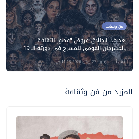
فن وثقافة
بعد غد..انطلاق عروض "قصور الثقافة"
بالمهرجان القومي للمسرح في دورته الـ 19
أ ش أ
الإثنين، 27 يوليو 2026 11:13 ص
المزيد من فن وثقافة