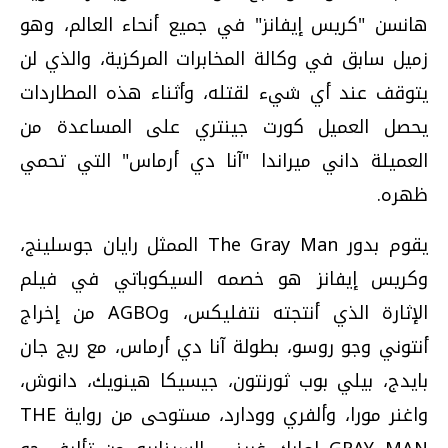
هانسن "كريس إيفانز" في جميع أنحاء العالم، وهو
زميل سابق في وكالة المخابرات المركزية، والذي لن
يتوقف عند أي شيء لقتله، وأثناء هذه المطاردات
يحصل العميل كورت جينتري على المساعدة من
العميلة داني ميراندا "آنا دي أرماس" التي تحمي
ظهره.
يقوم بدور The Gray Man الممثل رايان جوسلينج،
وكريس إيفانز هو خصمه السيكوباتي في فيلم
الإثارة الذي أنتجته نتفليكس، وAGBO من إخراج
أنتوني وجو روسو، بطولة آنا دي أرماس، مع ريج جان
بايدج، بيلي بوب ثورنتون، جيسيكا هينويك، دانوش،
واغنر مورا، وألفري وودارد، مستوحى من رواية THE