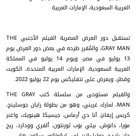
العربية السعودية، الإمارات العربية
تستقبل دور العرض المصرية الفيلم الأجنبي THE
GRAY MAN، والمُقرر طرحه في بعض دور العرض يوم
13 يوليو في مصر، ويوم 14 يوليو في المملكة
العربية السعودية، الإمارات العربية المتحدة، الكويت
وقطر، ويعرض على نتفليكس يوم 22 يوليو 2022.
والفيلم مستوحى من سلسلة كتب THE GRAY
MAN، لمارك غريني، وهو من بطولة رايان جوسلينج،
كريس إيفانز، آنا دي أرماس، جيسيكا هينويك، واغنر
مورا، دانوش، بيلي بوب ثورنتون، ألفري وودارد، ريج
جان بايدج، جوليا باترز، إمي إيكواكور، سكوت هاز.