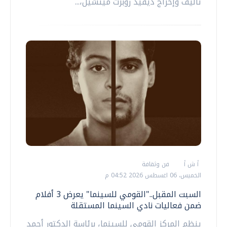
تأليف وإخراج ديفيد روبرت ميتشيل،...
أ ش أ
فن وثقافة
الخميس، 06 اغسطس 2026 04:52 م
السبت المقبل.."القومي للسينما" يعرض 3 أفلام
ضمن فعاليات نادي السينما المستقلة
ينظم المركز القومي للسينما، برئاسة الدكتور أحمد