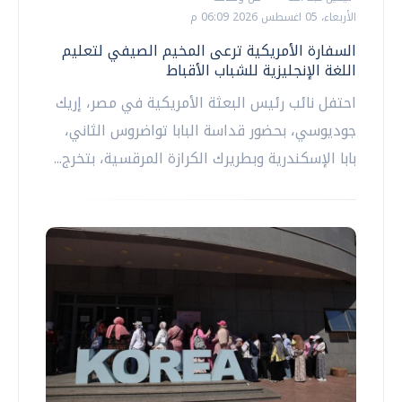
الأربعاء، 05 اغسطس 2026 06:09 م
السفارة الأمريكية ترعى المخيم الصيفي لتعليم
اللغة الإنجليزية للشباب الأقباط
احتفل نائب رئيس البعثة الأمريكية في مصر، إريك
جوديوسي، بحضور قداسة البابا تواضروس الثاني،
بابا الإسكندرية وبطريرك الكرازة المرقسية، بتخرج...