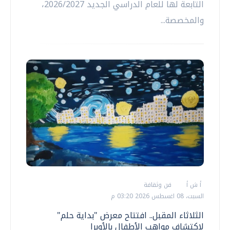
التابعة لها للعام الدراسي الجديد 2026/2027،
والمخصصة...
أ ش أ
فن وثقافة
السبت، 08 اغسطس 2026 03:20 م
الثلاثاء المقبل.. افتتاح معرض "بداية حلم"
لاكتشاف مواهب الأطفال بالأوبرا