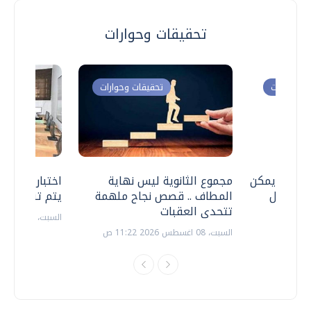
تحقيقات وحوارات
ت وحوارات
تحقيقات وحوارات
 .. هل يمكن
مجموع الثانوية ليس نهاية
اختبارات القد
ف نتعامل
المطاف .. قصص نجاح ملهمة
يتم تنظيمها 
تتحدى العقبات
السبت، 18 يوليو 2026 09:22 ص
السبت، 08 اغسطس 2026 11:22 ص