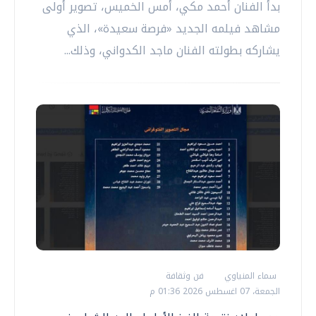
‏بدأ الفنان أحمد مكي، أمس الخميس، تصوير أولى
مشاهد فيلمه الجديد «فرصة سعيدة»، الذي
يشاركه بطولته الفنان ماجد الكدواني، وذلك...
سماء المنياوي
فن وثقافة
الجمعة، 07 اغسطس 2026 01:36 م