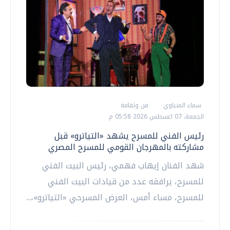
سماء المنياوي
فن وثقافة
الجمعة، 07 اغسطس 2026 05:58 م
رئيس الفني للمسرح يشهد «التياترو» قبل
مشاركته بالمهرجان القومي للمسرح المصري
شهد الفنان إيهاب فهمي، رئيس البيت الفني
للمسرح، يرافقه عدد من قيادات البيت الفني
للمسرح، مساء أمس، العرض المسرحي «التياترو»،...