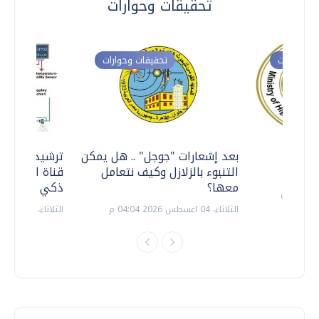
تحقيقات وحوارات
ت وحوارات
تحقيقات وحوارات
معي ..
بعد إشعارات "جوجل" .. هل يمكن
ترشيدا للمياه
التنبوء بالزلازل وكيف نتعامل
قناة السويس 
معها؟
ذكي بالطاقة
الثلاثاء، 04 اغسطس 2026 04:04 م
الثلاثاء، 14 يوليو 2026 06:11 م