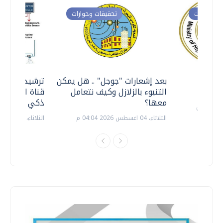
ت وحوارات
تحقيقات وحوارات
معي ..
بعد إشعارات "جوجل" .. هل يمكن
ترشيدا للمياه
التنبوء بالزلازل وكيف نتعامل
قناة السويس 
معها؟
ذكي بالطاقة
الثلاثاء، 04 اغسطس 2026 04:04 م
الثلاثاء، 14 يوليو 2026 06:11 م