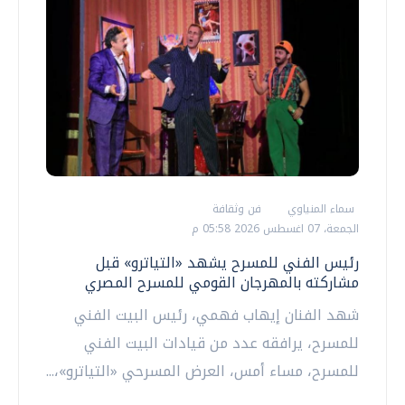
سماء المنياوي
فن وثقافة
الجمعة، 07 اغسطس 2026 05:58 م
رئيس الفني للمسرح يشهد «التياترو» قبل
مشاركته بالمهرجان القومي للمسرح المصري
شهد الفنان إيهاب فهمي، رئيس البيت الفني
للمسرح، يرافقه عدد من قيادات البيت الفني
للمسرح، مساء أمس، العرض المسرحي «التياترو»،...