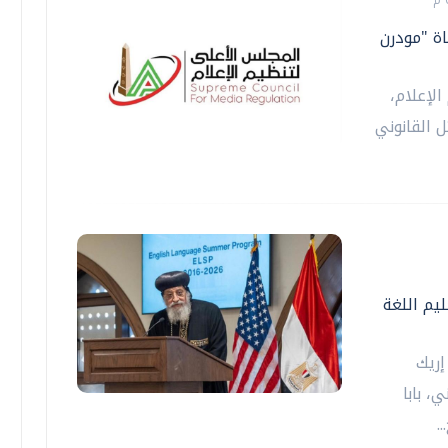
اة "مودرن
لإعلام،
ل القانوني
يم اللغة
إريك
، بابا
.