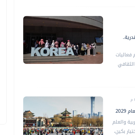
رية..
 فعاليات
الثقافي
2029
بية والعلم
تيار بكين،