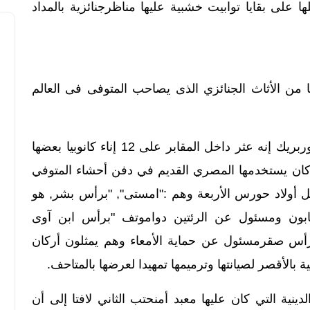
 على بقايا توابيت خشبية عليها مناظرجنائزية بالمداد
ا من الأثاث الجنائزي الذى يصاحب المتوفى فى العالم
ومن جانبه قال المشرف على آثارالأقصرمنصوربريك إنه عثر داخل المقابر على 12 إناء كانوبيا بعضها
ان يستخدمها المصري القديم في دفن أحشاء المتوفي
ثل أولاد حورس الأربعة وهم :"امستى", "برأس بشر, هو
بابون ومسئول عن الرئتين دواموتف "برأس ابن آوى
س صقرمسئول عن حماية الأمعاء وهم يمثلون أركان
ية بالأقصر لصيانتها وترميمها تمهيدا لعرضها بالمتاحف.
ية التي كان عليها معبد أمنحتب الثاني لافتا إلى أن