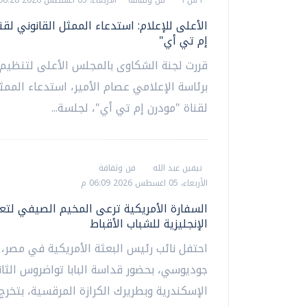
الأعلى للإعلام: استدعاء الممثل القانوني لقن
إم تي أي"
قررت لجنة الشكاوى بالمجلس الأعلى لتنظيم ا
برئاسة الإعلامي عصام الأمير، استدعاء الممث
لقناة "مودرن إم تي أي"، لجلسة...
نيفين عبد الله
فن وثقافة
الأربعاء، 05 اغسطس 2026 06:09 م
السفارة الأمريكية ترعى المخيم الصيفي لتعل
الإنجليزية للشباب الأقباط
احتفل نائب رئيس البعثة الأمريكية في مصر، 
جوديوسي، بحضور قداسة البابا تواضروس الثاني
الإسكندرية وبطريرك الكرازة المرقسية، بتخرج..