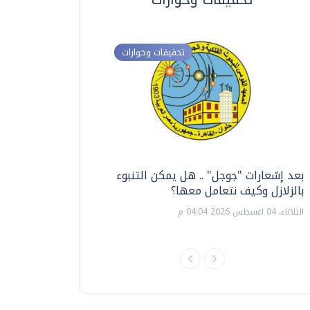
تحقيقات وحوارات
بعد إشعارات "جوجل" .. هل يمكن التنبوء
ترشيدا للمياه والطاق
بالزلازل وكيف نتعامل معها؟
السويس تبتكر نظام ر
الشمسية
الثلاثاء، 04 اغسطس 2026 04:04 م
الثلاثاء، 14 يوليو 2026 06:11 م