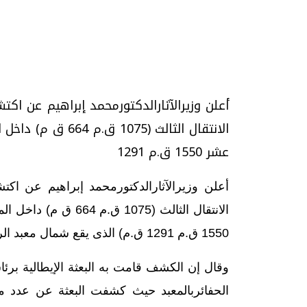
تحقيقات وحوارات
أعلن وزيرالآثارالدكتورمحمد إبراهيم عن اك
الانتقال الثالث (75
عشر 1550 ق.م 1291
موجات الطقس الساخنة.. لماذا تحدث وكيف
فيديو.. الإعلام الر
نواجهها؟
وتحديات هائلة
أعلن وزيرالآثارالدكتورمحمد إبراهيم عن اك
الخميس، 23 يوليو 2026 05:18 م
الخميس، 30 يوليو 2026 01:09 م
الانتقال الثالث (1075
1550 ق.م 1291 ق.م) الذى يقع شمال معبد الرامسيوم الشهيربالبرالغربي بمحافظة الأقصر.
وقال إن الكشف قامت به البعثة الإيطالية برئاسة
الحفائربالمعبد حيث كشفت البعثة عن عدد م