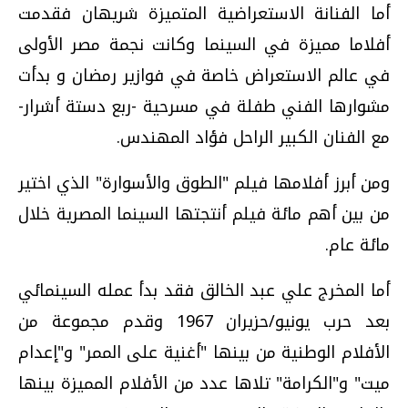
أما الفنانة الاستعراضية المتميزة شريهان فقدمت
أفلاما مميزة في السينما وكانت نجمة مصر الأولى
في عالم الاستعراض خاصة في فوازير رمضان و بدأت
مشوارها الفني طفلة في مسرحية -ربع دستة أشرار-
مع الفنان الكبير الراحل فؤاد المهندس.
ومن أبرز أفلامها فيلم "الطوق والأسوارة" الذي اختير
من بين أهم مائة فيلم أنتجتها السينما المصرية خلال
مائة عام.
أما المخرج علي عبد الخالق فقد بدأ عمله السينمائي
بعد حرب يونيو/حزيران 1967 وقدم مجموعة من
الأفلام الوطنية من بينها "أغنية على الممر" و"إعدام
ميت" و"الكرامة" تلاها عدد من الأفلام المميزة بينها