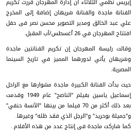
إيريس نظمي الثلاثاء أن إدارة المهرجان قررت تكريم
الفنانة ماجدة والفنانة شريهان إضافة إلى المخرج
علي عبد الخالق ومدير التصوير محسن نصر فى حفل
افتتاح المهرجان في 26 أغسطس/آب المقبل.
وقالت رئيسة المهرجان إن تكريم الفنانتين ماجدة
وشريهان يأتي لدورهما المميز في تاريخ السينما
المصرية.
حيث بدأت الفنانة الكبيرة ماجدة مشوارها مع الراحل
إسماعيل ياسين بفيلم "الناصح" عام 1949 وقدمت
بعد ذلك أكثر من 70 فيلما من بينها "الآنسة حنفي"
و"جميلة بوحريد" و"الرجل الذي فقد ظله" وغيرها.
كما شاركت ماجدة فى إنتاج عدد من هذه الأفلام .