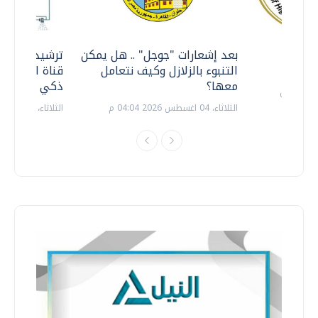
معي ..
بعد إشعارات "جوجل" .. هل يمكن
ترشيدا للمياه
التنبوء بالزلازل وكيف نتعامل
قناة السويس 
معها؟
ذكي بالطاقة
الثلاثاء، 04 اغسطس 2026 04:04 م
الثلاثاء، 14 يوليو 2026 06:11 م