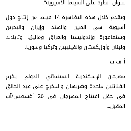
عنوان "نظرة على السينما الأسيوية".
ويقدم خلال هذه التظاهرة 14 فيلما من إنتاج دول
أسيوية هي الصين والهند وإيران والبحرين
وسنغافورة وإندونيسيا والعراق وماليزيا وتايلاند
ولبنان وأوزبكستان والفيليبين وتركيا وسوريا.
أ ف ب
مهرجان الإسكندرية السينمائي الدولي يكرم
الفنانتين ماجدة وشريهان والمخرج علي عبد الخالق
فى حفل افتتاح المهرجان في 26 أغسطس/آب
المقبل...