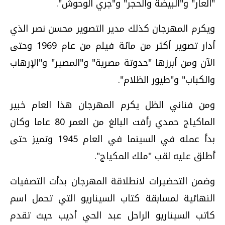
"العار" و"البيضة والحجر" و"جري الوحوش".
ويكرم المهرجان كذلك مدير التصوير محسن نصر الذي
أدار تصوير أكثر من مائة فيلم من عام 1969 وحتى
الآن ومن أبرزها "حدوتة مصرية" و"المصير" و"الإرهاب
والكباب" و"طيور الظلام".
ومن فناني الظل يكرم المهرجان هذا العام خبير
الماكياج حمدي رأفت البالغ من العمر 80 عاما وكان
بدأ عمله في السينما في العام 1945 وتميز حتى
أطلق عليه لقب "ملك المكياج".
وضمن التحضيرات لانطلاقة المهرجان بدأت التصفيات
النهائية لمسابقة كتاب السيناريو التي تحمل اسم
كاتب السيناريو الراحل عبد الحي أديب حيث تقدم