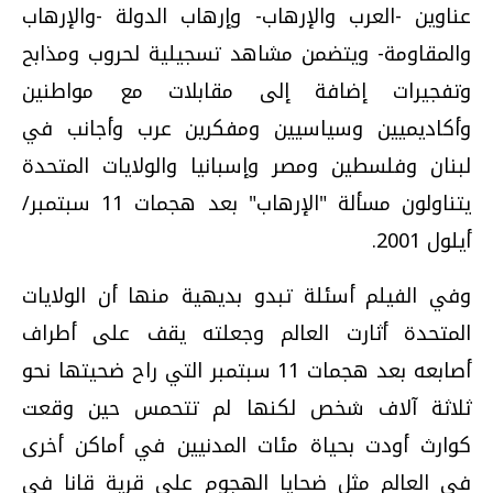
عناوين -العرب والإرهاب- وإرهاب الدولة -والإرهاب
والمقاومة- ويتضمن مشاهد تسجيلية لحروب ومذابح
وتفجيرات إضافة إلى مقابلات مع مواطنين
وأكاديميين وسياسيين ومفكرين عرب وأجانب في
لبنان وفلسطين ومصر وإسبانيا والولايات المتحدة
يتناولون مسألة "الإرهاب" بعد هجمات 11 سبتمبر/
أيلول 2001.
وفي الفيلم أسئلة تبدو بديهية منها أن الولايات
المتحدة أثارت العالم وجعلته يقف على أطراف
أصابعه بعد هجمات 11 سبتمبر التي راح ضحيتها نحو
ثلاثة آلاف شخص لكنها لم تتحمس حين وقعت
كوارث أودت بحياة مئات المدنيين في أماكن أخرى
في العالم مثل ضحايا الهجوم على قرية قانا في