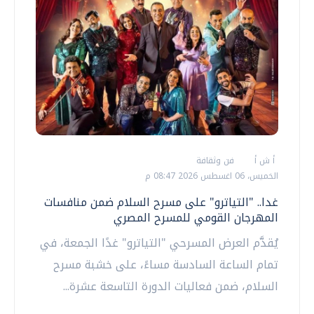
أ ش أ
فن وثقافة
الخميس، 06 اغسطس 2026 08:47 م
غدا.. "التياترو" على مسرح السلام ضمن منافسات
المهرجان القومي للمسرح المصري
يُقدَّم العرض المسرحي "التياترو" غدًا الجمعة، في
تمام الساعة السادسة مساءً، على خشبة مسرح
السلام، ضمن فعاليات الدورة التاسعة عشرة...