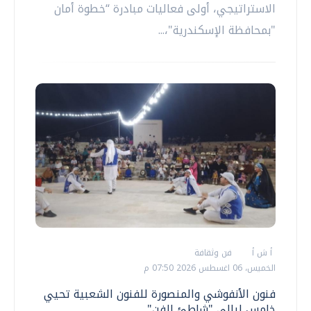
الاستراتيجي، أولى فعاليات مبادرة “خطوة أمان
"بمحافظة الإسكندرية"،...
أ ش أ
فن وثقافة
الخميس، 06 اغسطس 2026 07:50 م
فنون الأنفوشي والمنصورة للفنون الشعبية تحيي
خامس ليالي "شاطئ الفن"