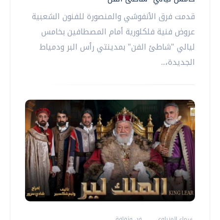
قدمت فرق الأنفوشي والمنصورة للفنون الشعبية
عروض فنية فلكلورية أمام المصطافين بخامس
ليالي "شاطئ الفن" بمدينتي رأس البر ودمياط
الجديدة،...
سماء المنياوي
فن وثقافة