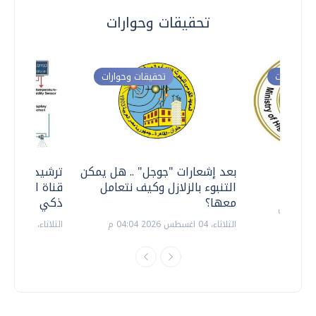
تحقيقات وحوارات
ت وحوارات
تحقيقات وحوارات
معي ..
بعد إشعارات "جوجل" .. هل يمكن
ترشيدا للمياه
التنبوء بالزلازل وكيف نتعامل
قناة السويس 
معها؟
ذكي بالطاقة
الثلاثاء، 04 اغسطس 2026 04:04 م
الثلاثاء، 14 يوليو 2026 06:11 م