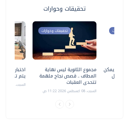
تحقيقات وحوارات
ت وحوارات
تحقيقات وحوارات
 .. هل يمكن
مجموع الثانوية ليس نهاية
اختبارات القد
ف نتعامل
المطاف .. قصص نجاح ملهمة
يتم تنظيمها 
تتحدى العقبات
السبت، 18 يوليو 2026 09:22 ص
السبت، 08 اغسطس 2026 11:22 ص