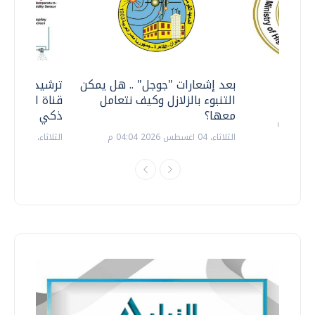
معي ..
بعد إشعارات "جوجل" .. هل يمكن
ترشيدا للمياه
التنبوء بالزلازل وكيف نتعامل
قناة السويس 
معها؟
ذكي بالطاقة
الثلاثاء، 04 اغسطس 2026 04:04 م
الثلاثاء، 14 يوليو 2026 06:11 م