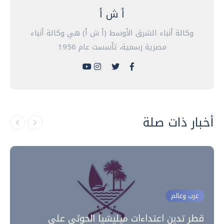
أ ش أ
وكالة أنباء الشرق الأوسط (أ ش أ) هي وكالة أنباء
مصرية رسمية، تأسست عام 1956
أخبار ذات صلة
عرب وعالم
قطر تدين اعتداءات ميليشيا الحوثي على