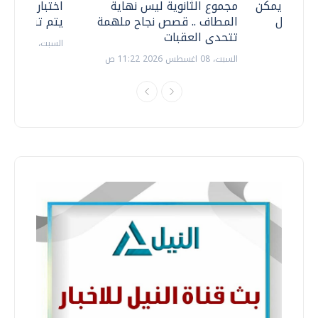
 .. هل يمكن
مجموع الثانوية ليس نهاية
اختبارات القد
ف نتعامل
المطاف .. قصص نجاح ملهمة
يتم تنظيمها 
تتحدى العقبات
السبت، 18 يوليو 2026 09:22 ص
السبت، 08 اغسطس 2026 11:22 ص