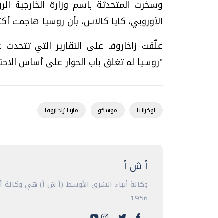
وسخرت المتحدثة باسم وزارة الخارجية الر
الأوروبي، كايا كالاس، بأن روسيا هاجمت أكثر من 19 دولة على مدى المئة عام
علّقت زاخاروفا على التقارير التي تتحدث 
"روسيا لم تغلق باب الحوار على أساس الاحتر
اوكرانيا
موسكو
ماريا زاخاروفا
أ ش أ
وكالة أنباء الشرق الأوسط (أ ش أ) هي وكالة 
1956