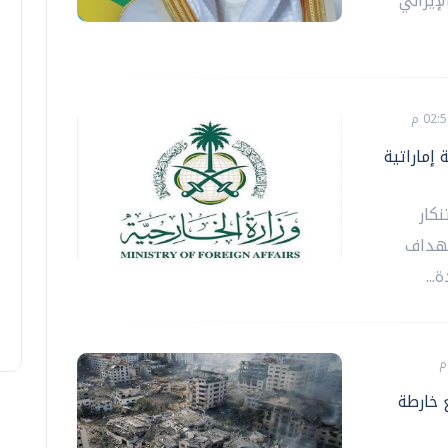
إيراني
إماراتية
نكار
تهداف
...
 خارطة