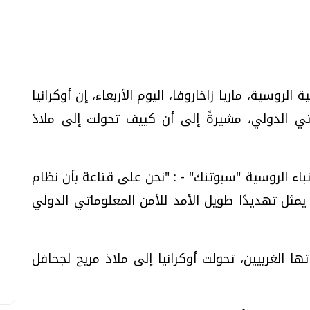
تحقيقات وحوارات
تحقيقات وحوارات
لروسية، ماريا زاخاروفا، اليوم الأربعاء، إن أوكرانيا
تي الدولي، مشيرةً إلى أن كييف تحولت إلى ملاذ
نباء الروسية "سبوتنك" - : "نحن على قناعة بأن نظام
 يمثل تهديدًا طويل الأمد للأمن المعلوماتي الدولي
معي .. تساؤلات
بعد إشعارات "جوجل" .. هل يمكن التنبوء
بالزلازل وكيف نتعامل معها؟
الثلاثاء، 04 اغسطس 2026 04:04 م
 الغربيين، تحولت أوكرانيا إلى ملاذ مريح لجحافل