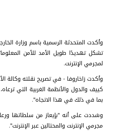
تحقيقات وحوارات
وأكدت المتحدثة الرسمية باسم وزارة الخارجية ا
تشكل تهديدًا طويل الأمد للأمن المعلوما
لمجرمي الإنترنت.
وأكدت زاخاروفا - في تصريح نقلته وكالة الأ
كييف والدول والأنظمة الغربية التي ترعاه،
يف
فيديو.. الإعلام الرقمي.. تقنيات واعدة
دليلك للتنسيق الجا
وتحديات هائلة
وإجابات
بما في ذلك في هذا الاتجاه".
الخميس، 30 يوليو 2026 01:09 م
السبت، 01 اغسطس 2026 10:25 ص
وشددت على أنه "بإيعاز من سلطاتها ورعاتها
مجرمي الإنترنت والمحتالين عبر الإنترنت".