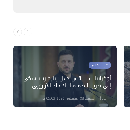
عرب وعالم
ا
أوكرانيا: سنناقش خلال زيارة زيلينسكي
ك
إلى صربيا انضمامنا للاتحاد الأوروبي
خ
أ ش أ
السبت، 08 اغسطس 2026 05:03 ص