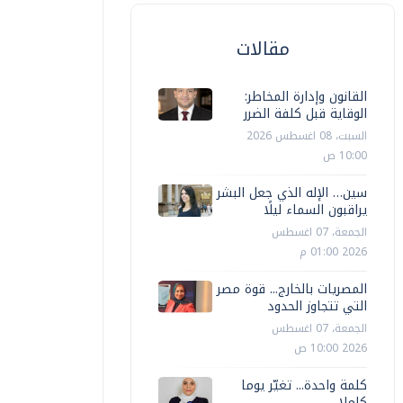
مقالات
القانون وإدارة المخاطر:
الوقاية قبل كلفة الضرر
السبت، 08 اغسطس 2026
10:00 ص
عرب وعالم
سين… الإله الذي جعل البشر
عرب وعالم
يراقبون السماء ليلًا
لقوات الروسية تسيطر على بلدتي بيلي
الجمعة، 07 اغسطس
ولوديز وأوستينوفكا في مقاطعة
زيلينسكي
2026 01:00 م
اركوف
الاستخبارا
المصريات بالخارج... قوة مصر
التي تتجاوز الحدود
أ ش أ
الإثنين، 03 اغسطس 2026 03:19 م
أ ش أ
الإثنين، 03 ا
الجمعة، 07 اغسطس
2026 10:00 ص
كلمة واحدة... تغيّر يوما
كاملا