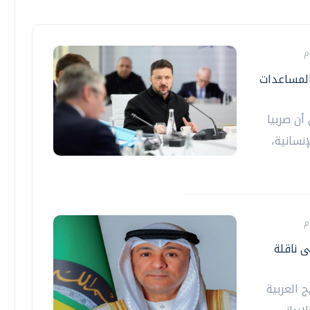
المساعدات
أن صربيا
نسانية،
ى ناقلة
 العربية