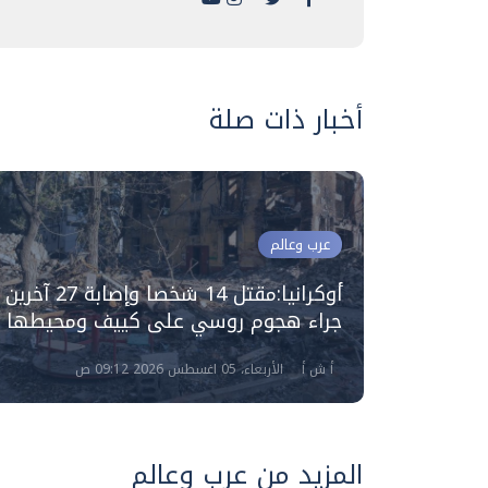
أخبار ذات صلة
عرب وعالم
اركة
أوكرانيا:مقتل 14 شخصا وإصابة 27 آخرين
وسكو
جراء هجوم روسي على كييف ومحيطها
أ ش أ
الأربعاء، 05 اغسطس 2026 09:12 ص
المزيد من عرب وعالم