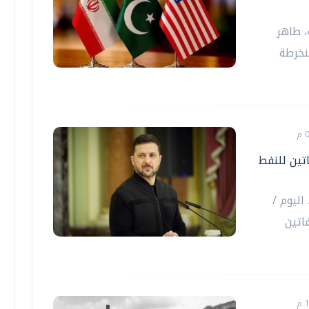
، طاهر
نخرطة
تين للنفط
اليوم /
اتين