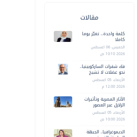
مقالات
عرب وعالم
عرب وعالم
كلمة واحدة... تغيّر يوما
كاملا
الاحتلال الإسرائيلي يعتقل 13 فلسطينيا
كوريا الش
الخميس، 06 اغسطس
ي الضفة الغربية
إضافية رد
2026 10:10 ص
أ ش أ
الأربعاء، 05 اغسطس 2026 03:16 ص
أ ش أ
الأربعاء، 05
فك شفرات الساركوبينيا..
نحو عضلات لا تشيخ
الأربعاء، 05 اغسطس
2026 12:00 م
الآثار المصرية وتأثيرات
الزلازل عبر العصور
الأربعاء، 05 اغسطس
2026 10:00 ص
الديموغرافيا.. الجبهة