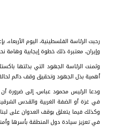
تحقيقات وحوارات
رحبت الرئاسة الفلسطينية، اليوم الأربعاء، بإ
وإيران، معتبرة ذلك خطوة إيجابية وهامة نحو
وثمنت الرئاسة الجهود التي بذلتها باكست
أهمية بذل الجهود وتحقيق وقف دائم لحالة
موجات الطقس الساخنة.. لماذا تحدث وكيف
فيديو.. الإعلام الر
نواجهها؟
وتحديات هائلة
ودعا الرئيس محمود عباس، إلى ضرورة أن 
الخميس، 23 يوليو 2026 05:18 م
الخميس، 30 يوليو 2026 01:09 م
في غزة أو الضفة الغربية والقدس الشرقية 
وكذلك فيما يتعلق بوقف العدوان على لبنان
في تعزيز سيادة دول المنطقة بأسرها وأمنه