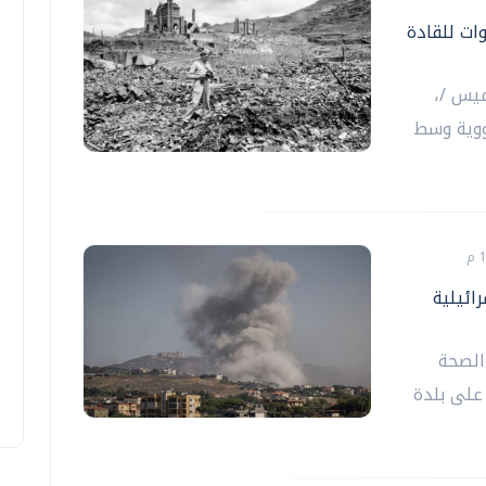
دعوات للقادة
ميس /،
نووية وسط
رة اسرائيلية
 الصحة
 على بلدة