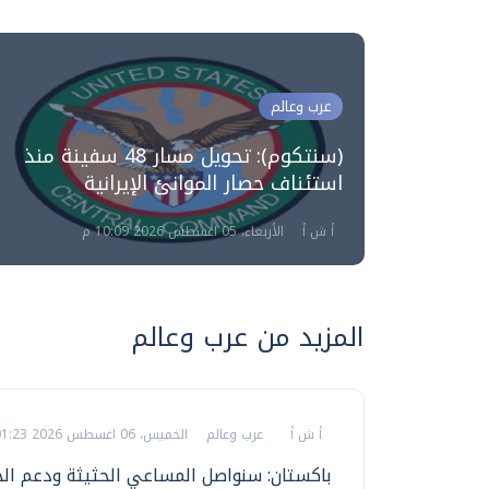
عرب وعالم
لمواجهة
صادر
(سنتكوم): تحويل مسار 48 سفينة منذ
استئناف حصار الموانئ الإيرانية
أ ش أ
الأربعاء، 05 اغسطس 2026 10:09 م
المزيد من عرب وعالم
أ ش أ
عرب وعالم
الخميس، 06 اغسطس 2026 01:23 م
باكستان: سنواصل المساعي الحثيثة ودعم ال