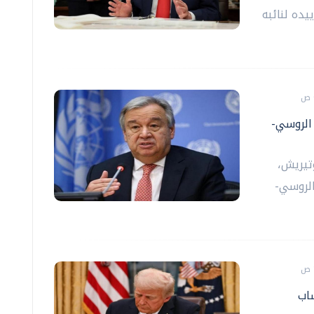
يده لنائبه
الروسي-
وتيريش،
الروسي-
اب