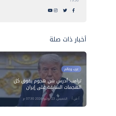
1956
أخبار ذات صلة
عرب وعالم
ت
ترامب: أدرس شن هجوم يفوق كل
الهجمات السابقة على إيران
أ ش أ
الخميس، 23 يوليو 2026 07:30 م