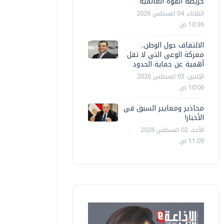
خريطة القوة العالمية
الثلاثاء، 04 اغسطس 2026
10:36 ص
الالتفاف حول الوطن..
معركة الوعي التي لا تقل
أهمية عن حماية الحدود
الإثنين، 03 اغسطس 2026
10:00 ص
محاذير ومعايير السبق في
الأخبار!
الأحد، 02 اغسطس 2026
عرب وعالم
11:09 ص
عرب وعالم
لقيادة المركزية الأمريكية: ضربات جديدة
لى أهداف متعددة داخل إيران
ترامب: سن
أ ش أ
الخميس، 11 يونيه 2026 02:16 ص
أ ش أ
الخميس، 11