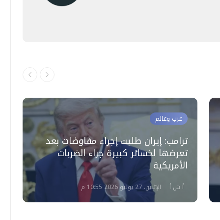
عرب وعالم
ترامب: إيران طلبت إجراء مفاوضات بعد
تعرضها لخسائر كبيرة جراء الضربات
ا
الأمريكية
ع
أ ش أ
الإثنين، 27 يوليو 2026 10:55 م