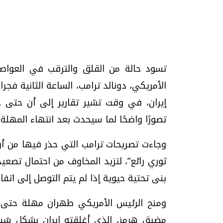
تحقيقات وحوارات
تسود حالة من القلق والترقب في العواصم
الأمريكي، دونالد ترامب، الساعة الثانية فج
إيران، في وقت تشير تقارير إلى أن حتى
تصورًا واضحًا لما سيحدث بعد انتهاء المهلة.
موجات الطقس الساخنة.. لماذا تحدث وكيف
فيديو.. الإعلام الر
نواجهها؟
وتحديات هائلة
وجاءت تصريحات ترامب التي حذر فيها من أن
الخميس، 23 يوليو 2026 05:18 م
الخميس، 30 يوليو 2026 01:09 م
ثوري رائع”، لتزيد المخاوف من احتمال تصع
بنى تحتية حيوية إذا لم يتم التوصل إلى اتف
ومنح الرئيس الأمريكي طهران مهلة حتى ا
مضيق هرمز، الذي أغلقته إيران بشكل شبه