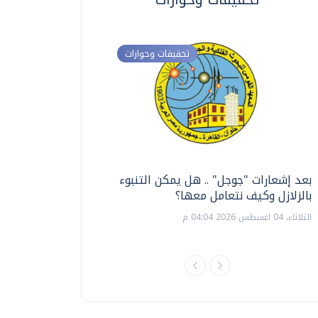
تحقيقات وحوارات
بعد إشعارات "جوجل" .. هل يمكن التنبوء
ترشيدا للمياه والطاق
بالزلازل وكيف نتعامل معها؟
السويس تبتكر نظام ر
الشمسية
الثلاثاء، 04 اغسطس 2026 04:04 م
الثلاثاء، 14 يوليو 2026 06:11 م