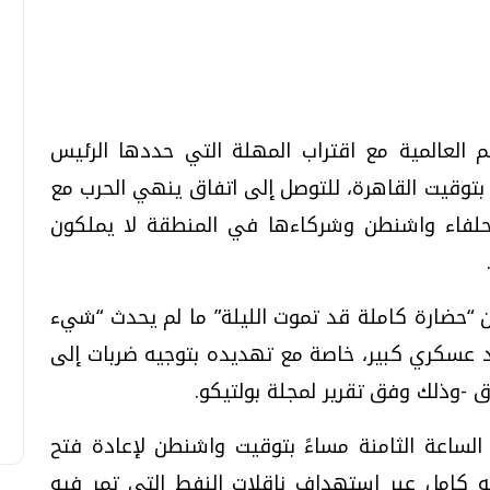
تحقيقات وحوارات
تحقيقات وحوارات
 العالمية مع اقتراب المهلة التي حددها الرئيس
را بتوقيت القاهرة، للتوصل إلى اتفاق ينهي الحرب مع
 حلفاء واشنطن وشركاءها في المنطقة لا يملكون
قمي.. تقنيات واعدة
دليلك للتنسيق الجامعي .. تساؤلات
وإجابات
 “حضارة كاملة قد تموت الليلة” ما لم يحدث “شيء
السبت، 01 اغسطس 2026 10:25 ص
يد عسكري كبير، خاصة مع تهديده بتوجيه ضربات إلى
اق -وذلك وفق تقرير لمجلة بولتيكو.
لساعة الثامنة مساءً بتوقيت واشنطن لإعادة فتح
 كامل عبر استهداف ناقلات النفط التي تمر فيه