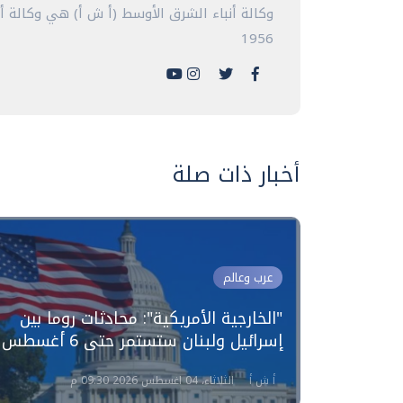
وكالة أنباء الشرق الأوسط (أ ش أ) هي وكالة 
1956
أخبار ذات صلة
عرب وعالم
ادة
"الخارجية الأمريكية": محادثات روما بين
إسرائيل ولبنان ستستمر حتى 6 أغسطس
أ ش أ
الثلاثاء، 04 اغسطس 2026 09:30 م