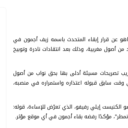
نياهو عن قرار إبقاء المتحدث باسمه زيف أجمون في
تحقيقات وحوارات
تحقيقات وحوارات
من أصول مغربية، وذلك بعد انتقادات نادرة وتوبيخ
يب تصريحات مسيئة أدلى بها بحق نواب من أصول
في وقت سابق قبوله اعتذاره واستمراره في منصبه،
قمي.. تقنيات واعدة
دليلك للتنسيق الجامعي .. تساؤلات
وإجابات
 الكنيست إيلي رفيفو، الذي تعرّض للإساءة، قوله:
السبت، 01 اغسطس 2026 10:25 ص
مطر"، مؤكدًا رفضه بقاء أجمون في أي موقع مؤثر.