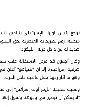
تراجع رئيس الوزراء الإسرائيلي بنيامين نت
تحقيقات وحوارات
منصبه، رغم تصريحاته العنصرية بحق اليهود 
شديد له من داخل حزبه "الليكود".
وكان أجمون قد عرض الاستقالة عقب تسر
شرقية (مزراحيم)، إلا أن "نتنياهو" أعلن 
وهو ما أثار ردود فعل غاضبة داخل الحزب.
موجات الطقس الساخنة.. لماذا تحدث وكيف
فيديو.. الإعلام الر
نواجهها؟
وتحديات هائلة
ونسبت صحيفة "تايمز أوف إسرائيل" إلى عضو
الخميس، 23 يوليو 2026 05:18 م
الخميس، 30 يوليو 2026 01:09 م
"لا يمكن أن تبصق في وجوهنا وتقول إنها ت