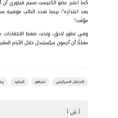
كما اعتبر عضو الكنيست نسيم فيتوري أن أج
بعد اعتذاره"، بينما شدد النائب موشيه
مؤقت".
وفي تطور لاحق، وتحت ضغط الانتقادات من 
معلنًا أن أجمون سيُستبدل خلال الأيام المقبل
الاحتلال الاسرائيلي
نتنياهو
الليكود
زيف
أ ش أ