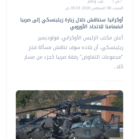
أ ش أ
عرب وعالم
السبت، 08 اغسطس 2026 05:03 ص
أوكرانيا: سنناقش خلال زيارة زيلينسكي إلى صربيا
انضمامنا للاتحاد الأوروبي
أعلن مكتب الرئيس الأوكراني، فولوديمير
زيلينسكي، أن بلاده سوف تناقش مسألة فتح
"مجموعات التفاوض" رفقة صربيا كجزء من مسار
كلا...