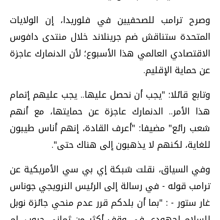
وصرح ترامب للصحفيين في فلوريدا، إن الولايات
المتحدة ستناقش ضم جرينلاند خلال منتدى دافوس
الاقتصادي العالمي هذا الأسبوع؛ لأن الدنمارك عاجزة
عن حماية الإقليم.
وتابع قائلا: "يجب أن نحصل عليها.. يجب عليهم إتمام
هذا الأمر.. الدنمارك عاجزة عن حمايتها، مع أنهم
شعب رائع" مضيفا: "أعرف القادة، إنهم أناس طيبون
للغاية، لكنهم لا يذهبون إلى هناك حتى".
وفي السياق، نقلت شبكة إي بي سي الأمريكية عن
ترامب قوله - في رسالة إلى الرئيس النرويجي جوناس
غار ستور - : "بما أن بلدكم قرر عدم منحي جائزة نوبل
للسلام لجهودي في وقف أكثر من ثماني حروب، لم