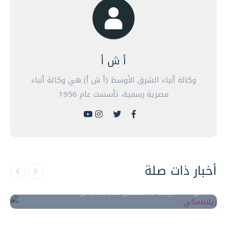
أ ش أ
وكالة أنباء الشرق الأوسط (أ ش أ) هي وكالة أنباء
مصرية رسمية، تأسست عام 1956
عرب وعالم
زيلينسكي: نؤكد استعدادنا للمشاركة في أية
أخبار ذات صلة
صيغة للمفاوضات مع موسكو
أ ش أ
الأربعاء، 05 اغسطس 2026 05:32 ص