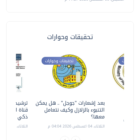
تحقيقات وحوارات
ت وحوارات
تحقيقات وحوارات
معي ..
بعد إشعارات "جوجل" .. هل يمكن
ترشيدا للمياه
التنبوء بالزلازل وكيف نتعامل
قناة السويس 
معها؟
ذكي بالطاقة
الثلاثاء، 04 اغسطس 2026 04:04 م
الثلاثاء، 14 يوليو 2026 06:11 م