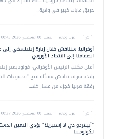
الجمعة/، بتحطم مروحية كانت تشارك في جهو
حريق غابات كبير في ولاية...
أ ش أ
عرب وعالم
السبت، 08 اغسطس 2026 08:43 ص
أوكرانيا: سنناقش خلال زيارة زيلينسكي إلى ص
انضمامنا إلى الاتحاد الأوروبي
أعلن مكتب الرئيس الأوكراني، فولوديمير زيل
بلاده سوف تناقش مسألة فتح "مجموعات الت
رفقة صربيا كجزء من مسار كلا...
أ ش أ
عرب وعالم
السبت، 08 اغسطس 2026 08:37 ص
"أبيلاردو دي لا إسبيريلا" يؤدي اليمين الدست
لـكولومبيا