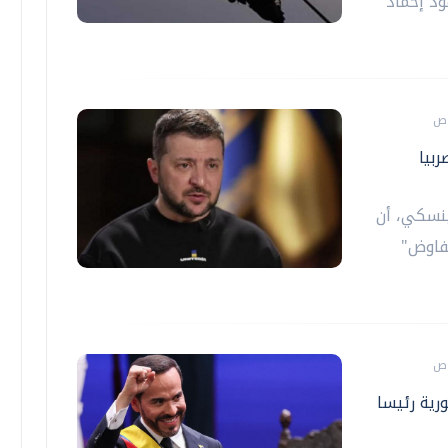
د إخماد
ربيا
ينسكي، أن
فاوض"
ورية رئيسا