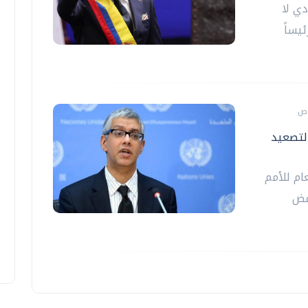
دي لا
ئيساً
التصعيد
ام للأمم
خفض