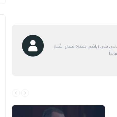
عى فنى رياضى يصدره قطاع الأخبار
بقاً