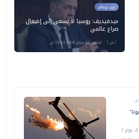
عرب وعالم
ميدفيديف: روسيا لا تسعى إلى إشعال
صراع عالمي
أ ش أ
الإثنين، 02 فبراير 2026 10:24 ص
تا"
، يوم /