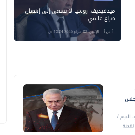
ميدفيديف: روسيا لا تسعى إلى إشعال
صراع عالمي
أ ش أ
الإثنين، 02 فبراير 2026 10:24 ص
مجلس
 اليوم /
أحد/، رفض إسرائيل للوثيقة المكونة من 15 نقطة