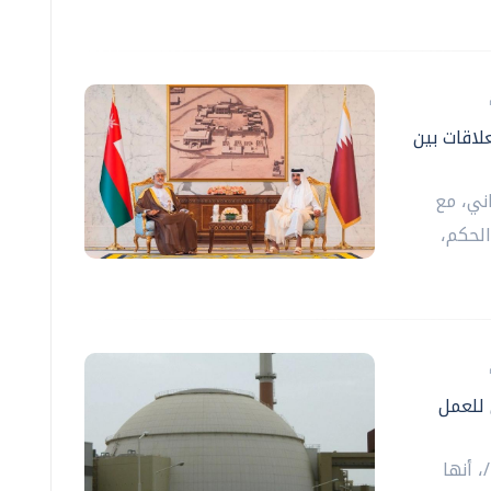
لاقات بين
ني، مع
لحكم،
 للعمل
، أنها