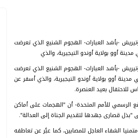
جوتيريش -بأشد العبارات- الهجوم الشنيع الذي تعرضت
تحقيقات وحوارات
تحقيقات وحوارات
ينة أوو بولاية أوندو النيجيرية، والذي
جوتيريش -بأشد العبارات- الهجوم الشنيع الذي تعرضت
دينة أوو بولاية أوندو النيجيرية، والذي أسفر عن
اس للاحتفال بعيد العنصرة.
معي .. تساؤلات
بعد إشعارات "جوجل" .. هل يمكن التنبوء
قع الرسمي للأمم المتحدة- أن "الهجمات على أماكن
بالزلازل وكيف نتعامل معها؟
ى "بذل قصارى جهدها لتقديم الجناة إلى العدالة".
الثلاثاء، 04 اغسطس 2026 04:04 م
تمنيا الشفاء العاجل للمصابين، كما عبَّر عن تعاطفه