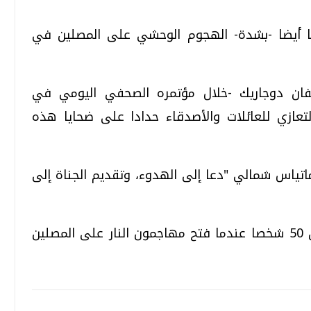
يا أيضا -بشدة- الهجوم الوحشي على المصلين في
فان دوجاريك -خلال مؤتمره الصحفي اليومي في
التعازي للعائلات والأصدقاء حدادا على ضحايا هذه
اتياس شمالي "دعا إلى الهدوء، وتقديم الجناة إلى
وبحسب التقارير الإخبارية، قُتل ما لا يقل عن 50 شخصا عندما فتح مهاجمون النار على المصلين