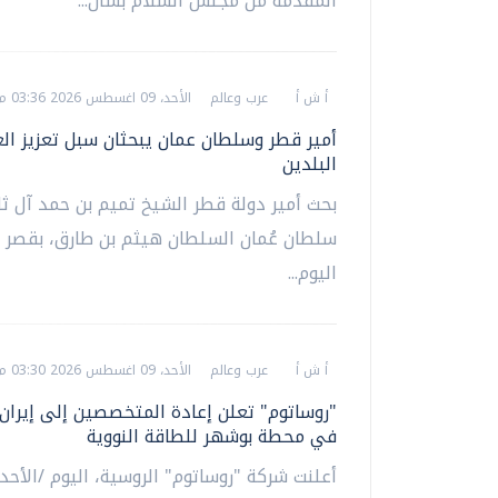
المقدمة من مجلس السلام بسأن...
أ ش أ
عرب وعالم
الأحد، 09 اغسطس 2026 03:36 م
أمير قطر وسلطان عمان يبحثان سبل تعزيز الع
البلدين
بحث أمير دولة قطر الشيخ تميم بن حمد آل ثا
سلطان عُمان السلطان هيثم بن طارق، بقصر ا
اليوم...
أ ش أ
عرب وعالم
الأحد، 09 اغسطس 2026 03:30 م
"روساتوم" تعلن إعادة المتخصصين إلى إيران
في محطة بوشهر للطاقة النووية
أعلنت شركة "روساتوم" الروسية، اليوم /الأحد/