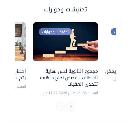
تحقيقات وحوارات
ت وحوارات
تحقيقات وحوارات
 .. هل يمكن
مجموع الثانوية ليس نهاية
اختبارات القد
ف نتعامل
المطاف .. قصص نجاح ملهمة
يتم تنظيمها 
تتحدى العقبات
السبت، 18 يوليو 2026 09:22 ص
السبت، 08 اغسطس 2026 11:22 ص