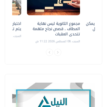
 .. هل يمكن
مجموع الثانوية ليس نهاية
اختبارات القد
ف نتعامل
المطاف .. قصص نجاح ملهمة
يتم تنظيمها 
تتحدى العقبات
السبت، 18 يوليو 2026 09:22 ص
السبت، 08 اغسطس 2026 11:22 ص