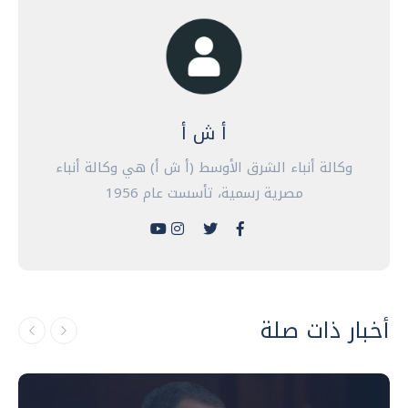
أ ش أ
وكالة أنباء الشرق الأوسط (أ ش أ) هي وكالة أنباء
مصرية رسمية، تأسست عام 1956
أخبار ذات صلة