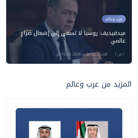
عرب وعالم
ميدفيديف: روسيا لا تسعى إلى إشعال صراع
عالمي
أ ش أ
الإثنين، 02 فبراير 2026 10:24 ص
المزيد من عرب وعالم