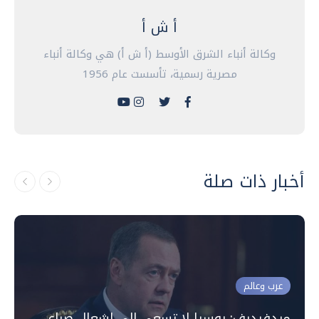
أ ش أ
وكالة أنباء الشرق الأوسط (أ ش أ) هي وكالة أنباء
مصرية رسمية، تأسست عام 1956
أخبار ذات صلة
عرب وعالم
ميدفيديف: روسيا لا تسعى إلى إشعال صراع