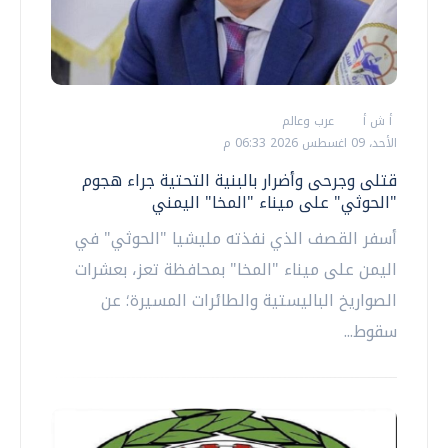
أ ش أ
عرب وعالم
الأحد، 09 اغسطس 2026 06:33 م
قتلى وجرحى وأضرار بالبنية التحتية جراء هجوم
"الحوثي" على ميناء "المخا" اليمني
أسفر القصف الذي نفذته مليشيا "الحوثي" في
اليمن على ميناء "المخا" بمحافظة تعز، بعشرات
الصواريخ الباليستية والطائرات المسيرة؛ عن
سقوط...