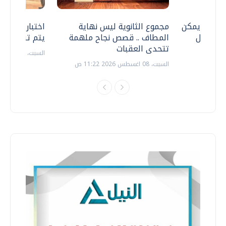
 .. هل يمكن
مجموع الثانوية ليس نهاية
اختبارات القد
ف نتعامل
المطاف .. قصص نجاح ملهمة
يتم تنظيمها 
تتحدى العقبات
السبت، 18 يوليو 2026 09:22 ص
السبت، 08 اغسطس 2026 11:22 ص