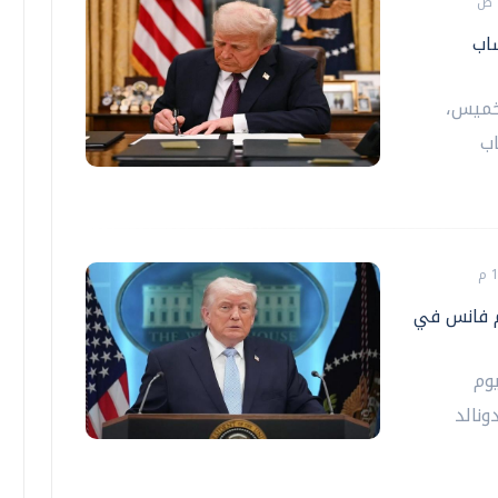
اب
لخميس،
اب
م فانس في
وم
ونالد