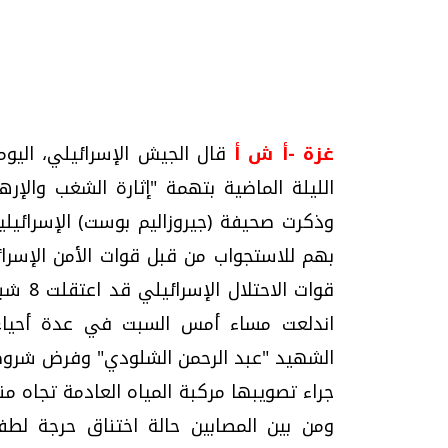
تحقيقات وحوارات
غزة -أ ش أ
الليلة الماضية بتهمة "إثارة الشغب والإر
وذكرت صحيفة (جيروزاليم بوست) الإسرائيلية
بهم للاستجواب من قبل قوات الأمن الإسرائي
موجات الطقس الساخنة.. لماذا تحدث وكيف
فيديو.. الإعلام الر
قوات ا
نواجهها؟
وتحديات هائلة
اندلعت مساء أمس السبت في عدة أحياء 
الخميس، 23 يوليو 2026 05:18 م
الخميس، 30 يوليو 2026 01:09 م
الشهيد "عبد الرحمن الشلودي" وفرض شروط ع
جراء تصويبها مركبة المياه العادمة تجاه من
ومن بين المصابين حالة اختناق حرجة لطف