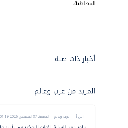
المطاطية.
أخبار ذات صلة
المزيد من عرب وعالم
أ ش أ
عرب وعالم
الجمعة، 07 اغسطس 2026 01:19 ص
ترامب: من السابق لأوانه التفكير في تأييد 