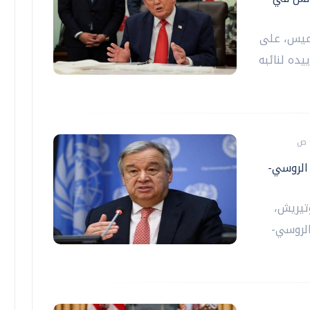
خميس، على
يده لنائبه
الروسي-
وتيريش،
الروسي-