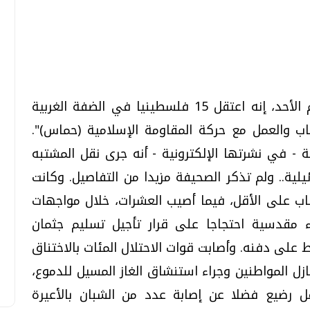
تحقيقات وحوارات
تحقيقات وحوارات
قال الجيش الإسرائيلي، اليوم الأحد، إنه اعتقل 15 فلسطينيا في الضفة الغربية
هاب والعمل مع حركة المقاومة الإسلامية (حماس)".
 - في نشرتها الإلكترونية - أنه جرى نقل المشتبه
لية.. ولم تذكر الصحيفة مزيدا من التفاصيل. وكانت
قمي.. تقنيات واعدة
دليلك للتنسيق الجامعي .. تساؤلات
لاحتلال الإسرائيلي قد اعتقلت 8 شباب على الأقل، فيما أصيب العشرات، خلال مواجهات
وإجابات
مقدسية احتجاجا على قرار تأجيل تسليم جثمان
السبت، 01 اغسطس 2026 10:25 ص
لى دفنه. وأصابت قوات الاحتلال المئات بالاختناق
ازل المواطنين وجراء استنشاق الغاز المسيل للدموع،
ل رضيع فضلا عن إصابة عدد من الشبان بالأعيرة