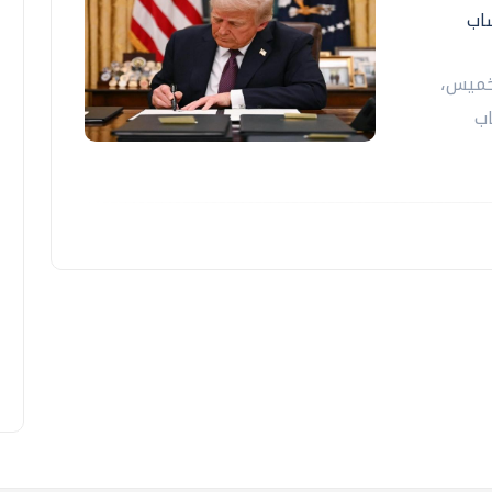
اب
لخميس،
اب