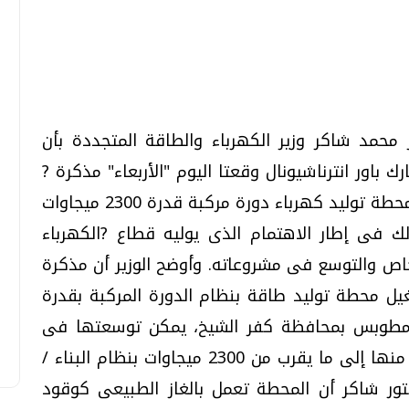
تحقيقات وحوارات
تحقيقات وحوارات
محمد شاكر وزير الكهرباء والطاقة المتجددة بأن
باور انترناشيونال وقعتا اليوم "الأربعاء" مذكرة ?
تفاهم بشأن التباحث والتفاوض على إنشاء محطة توليد كهرباء دورة مركبة قدرة 2300 ميجاوات
قمي.. تقنيات واعدة
دليلك للتنسيق الجامعي .. تساؤلات
 فى إطار الاهتمام الذى يوليه قطاع ?الكهرباء
وإجابات
خاص والتوسع فى مشروعاته. وأوضح الوزير أن مذكرة
السبت، 01 اغسطس 2026 10:25 ص
يل محطة توليد طاقة بنظام الدورة المركبة بقدرة
ة مطوبس بمحافظة كفر الشيخ، يمكن توسعتها فى
مرحلة لاحقة ليصل إجمالى القدرات المنتجة منها إلى ما يقرب من 2300 ميجاوات بنظام البناء /
تور شاكر أن المحطة تعمل بالغاز الطبيعى كوقود