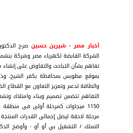
تحقيقات وحوارات
أخبار مصر - شيرين حسين
صرح الدكتور 
الشركة القابضة لكهرباء مصر وشركة بنشمارك 
موجات الطقس الساخنة.. لماذا تحدث وكيف
فيديو.. الإعلام الر
بموقع مطوبس بمحافظة بكفر الشيخ، وذلك
نواجهها؟
وتحديات هائلة
والطاقة لدعم وتعزيز التعاون مع القطاع ال
الخميس، 23 يوليو 2026 05:18 م
الخميس، 30 يوليو 2026 01:09 م
التفاهم تتضمن تصميم وبناء وامتلاك وتشغ
1150 ميجاوات كمرحلة أولى فى منطق
التملك / التشغيل بي أو أو - وأوضح الدك