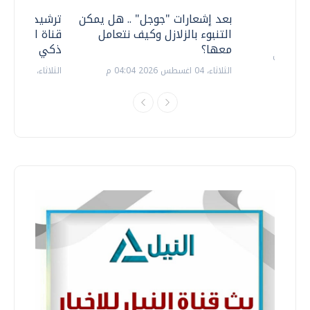
معي ..
بعد إشعارات "جوجل" .. هل يمكن
ترشيدا للمياه
التنبوء بالزلازل وكيف نتعامل
قناة السويس 
معها؟
ذكي بالطاقة
الثلاثاء، 04 اغسطس 2026 04:04 م
الثلاثاء، 14 يوليو 2026 06:11 م