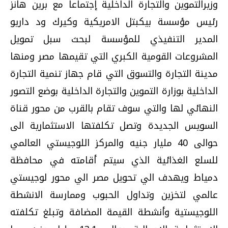
وزيرالتموين والتجارة الداخلية إجتماعا مع برين هانز
رئيس مؤسسة بيكبتل الامريكية وكيرك ود داريو
المدير التنفيذي للمؤسسة لبحث سبل تمويل
المشروعات القومية الكبري التي تقيمها مصر ومنها
مدينة التجارة والتسوق التي قام جهاز تنمية التجارة
الداخلية بوزارة التموين والتجارة الداخلية بوضع التصور
النهائي لها والتي سوف تقام بالقرب من محور قناة
السويس الجديدة وتصل تكلفتها الاستثمارية الى
حوالى 40 مليار جنيه والمركز اللوجيستي العالمي
للسلع الغذائية الذي سيتم أقامته في محافظة
دمياط ويهدف الي تحويل مصر الي محور لوجيستي
عالمي لتخزين وتداول الحبوب وممارسة الانشطة
اللوجيستية وأنشطة القيمة المضافة وتبلغ تكلفته