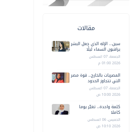
مقالات
سين… الإله الذي جعل البشر
يراقبون السماء ليلًا
الجمعة، 07 اغسطس
2026 01:00 م
المصريات بالخارج... قوة مصر
التي تتجاوز الحدود
الجمعة، 07 اغسطس
2026 10:00 ص
كلمة واحدة... تغيّر يوما
كاملا
الخميس، 06 اغسطس
2026 10:10 ص