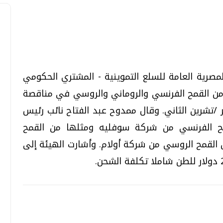
تحقيقات وحوارات
تحقيقات وحوارات
مصرية العامة للسلع التموينية - المشتري الحكومي
- إنها اشترت 180 ألف طن من القمح الفرنسي والروماني والروسي في مناقصة
 من 21 إلى 30 من نوفمبر /تشرين الثاني. وقال ممدوح عبد الفتاح نائب رئيس
ألف طن من القمح الفرنسي من شركة سوفليه ومثلها من القمح
 القمح الروسي من شركة أولام. وأشارت الهيئة إلى
قمي.. تقنيات واعدة
دليلك للتنسيق الجامعي .. تساؤلات
وإجابات
السبت، 01 اغسطس 2026 10:25 ص