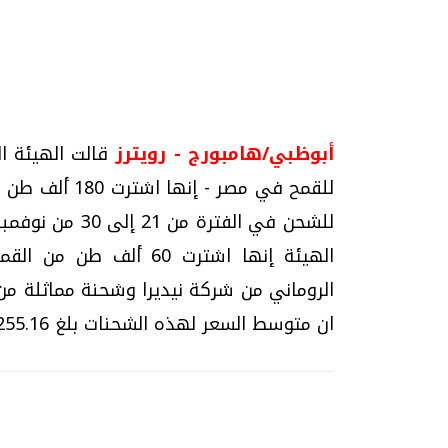
تحقيقات وحوارات
أبوظبي/هامبورج - رويترز
قالت الهيئة ال
للقمح في مصر 
للشحن في الفترة
الهيئة إنها اشترت 60 
الروماني من شركة نيديرا وشحنة مماثلة من
موجات الطقس الساخنة.. لماذا تحدث وكيف
فيديو.. الإعلام الر
ان متوسط السعر لهذه الشحنات بلغ 255.16 دولار للطن شاملا تكلفة الشحن.
نواجهها؟
وتحديات هائلة
الخميس، 23 يوليو 2026 05:18 م
الخميس، 30 يوليو 2026 01:09 م