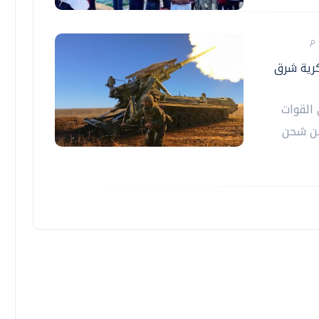
 شحن عسكرية شرق
 القوات
فن شحن