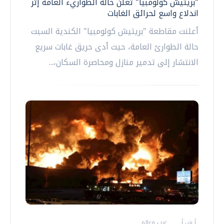
"بريتيش كولومبيا" تعلن حالة الطواريء العامة إثر
اندلاع واسع لحرائق الغابات
أعلنت مقاطعة "بريتيش كولومبيا" الكندية السبت
حالة الطوارئ العامة، حيث أدى حريق غابات سريع
الانتشار إلى تدمير منازل ومحاصرة السكان،...
أ ش أ
عرب وعالم