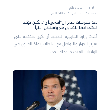
أ ش أ
عرب وعالم
الجمعة، 07 اغسطس 2026 08:40 ص
بعد تصريحات مدير ال"أف.بي.آي".. بكين تؤكد
استعدادها للتعاون مع واشنطن أمنياً
أكدت وزارة الخارجية الصينية أن بكين منفتحة على
تعزيز الحوار والتواصل مع سلطات إنفاذ القانون في
الولايات المتحدة، وذلك بعد...