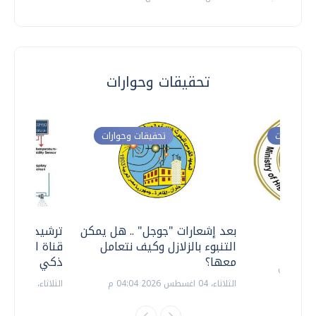
تحقيقات وحوارات
ت وحوارات
تحقيقات وحوارات
معي ..
بعد إشعارات "جوجل" .. هل يمكن
ترشيدا للمياه
التنبوء بالزلازل وكيف نتعامل
قناة السويس 
معها؟
ذكي بالطاقة
الثلاثاء، 04 اغسطس 2026 04:04 م
الثلاثاء، 14 يوليو 2026 06:11 م