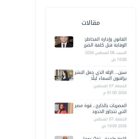
مقالات
القانون وإدارة المخاطر:
الوقاية قبل كلفة الضرر
السبت، 08 اغسطس 2026
10:00 ص
سين… الإله الذي جعل البشر
يراقبون السماء ليلًا
الجمعة، 07 اغسطس
2026 01:00 م
المصريات بالخارج... قوة مصر
التي تتجاوز الحدود
الجمعة، 07 اغسطس
2026 10:00 ص
كلمة واحدة... تغيّر يوما