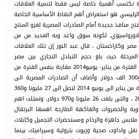
ارة تكتسب أهمية خاصة ليس فقط لتنمية العلاقات
الرئيسي هو استعراض أهم النقاط الأساسية الخاصة
تح منافذ جديدة أمام الصادرات المصرية لغزو المنتج
لاورواسيوي, لكونه سوق واعد وبه العديد من من
 مصر وكازاخستان ، قال عبد النور إن تلك العلاقات
مرحلة حيث بلغ حجم التبادل التجاري بين مصر
وكازاخستان 41 مليونا و130 الف دولار خلال الفترة من يناير- يونيو2014 مقارنة بنفس الفترة من
عام 2013 والتي بلغت فيها 33 مليونا و300 الف دولار. وأضاف أن الصادرات المصرية الى
كازاخستان ارتفعت بشكل ملحوظ خلال الفترة من يناير الى يونيو 2014 لتصل الى 27 مليونا و360
الف دولار مقارنة بنفس الفترة من عام 2013 ، والتى بلغت 26 مليونا و970 دولار، وتمثلت اهم
وية والخضروات والفاكهة الطازجة اهمها البرتقال
 ملابس جاهزة والرخام ومستحضرات التجميل وكابلات
نقل واداوت صحية وزيوت بترولية وسيراميك، بينما