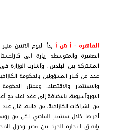
تحقيقات وحوارات
القاهرة - أ ش أ
بدأ اليوم الاثنين منير 
الصغيرة والمتوسطة زيارة الى كازاخستان
المشتركة بين البلدين . وأشارت الوزارة فى 
عدد من كبار المسؤولين بالحكومة الكازاخية 
والاستثمار والاقتصاد، وممثل الحكومة
يف
فيديو.. الإعلام الرقمي.. تقنيات واعدة
دليلك للتنسيق الجا
الاوروآسيوية، بالاضافة إلى عقد لقاء مع أ
وتحديات هائلة
وإجابات
من الشراكات الكازاخية. من جانبه، قال عبد الن
الخميس، 30 يوليو 2026 01:09 م
السبت، 01 اغسطس 2026 10:25 ص
أجراها خلال سبتمبر الماضي لكل من روسيا
بإتفاق التجارة الحرة بين مصر ودول الاتح