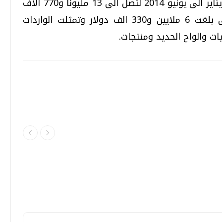
ارتفعت ايضا قيمة الواردات خلال الفترة من يناير الى يونيو 2014 لتصل الى 13 مليونا و770 الاف
دولار مقارنة بنفس الفترة من 2013 والتى بلغت 6 ملايين و330 الف دولار وتمثلت الواردات
ت والواح الحديد ومنتجات.