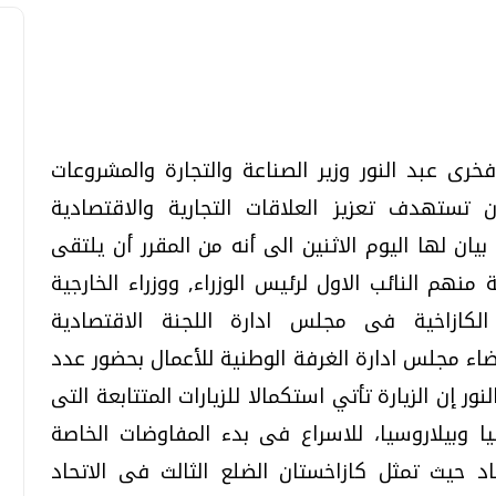
تحقيقات وحوارات
تحقيقات وحوارات
فخرى عبد النور وزير الصناعة والتجارة والمشروعات
 تستهدف تعزيز العلاقات التجارية والاقتصادية
بيان لها اليوم الاثنين الى أنه من المقرر أن يلتقى
منهم النائب الاول لرئيس الوزراء, ووزراء الخارجية
 الكازاخية فى مجلس ادارة اللجنة الاقتصادية
معي .. تساؤلات
بعد إشعارات "جوجل" .. هل يمكن التنبوء
عضاء مجلس ادارة الغرفة الوطنية للأعمال بحضور عدد
بالزلازل وكيف نتعامل معها؟
ور إن الزيارة تأتي استكمالا للزيارات المتتابعة التى
الثلاثاء، 04 اغسطس 2026 04:04 م
 وبيلاروسيا، للاسراع فى بدء المفاوضات الخاصة
اد حيث تمثل كازاخستان الضلع الثالث فى الاتحاد