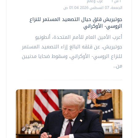
أ ش أ
عرب وعالم
الجمعة، 07 اغسطس 2026 01:04 ص
جوتيريش قلق حيال التصعيد المستمر للنزاع
الروسي- الأوكراني
أعرب الأمين العام للأمم المتحدة، أنطونيو
جوتيريش، عن قلقه البالغ إزاء التصعيد المستمر
للنزاع الروسي- الأوكراني، وسقوط ضحايا مدنيين
من...