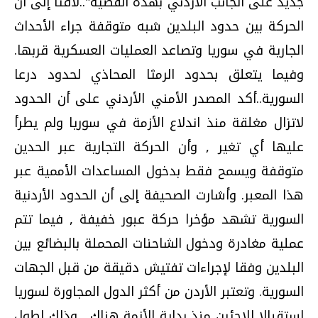
جديد على الجانب الأردني بهذه القضية"..لافتا إلى أن
الحركة بين حدود البلدين شبه متوقفة جراء الأحداث
الجارية في سوريا وتصاعد العمليات العسكرية قربها.
وفيما يتعلق بحدود الرمثا المحاذي لحدود درعا
السورية..أكد المصدر الأمني الأردني على أن الحدود
لاتزال مغلقة منذ اندلاع الأزمة في سوريا ولم يطرأ
عليها أي تغير , وأن الحركة التجارية عبر الحدين
متوقفة ويسمح فقط بدخول المساعدات الأممية عبر
هذا المعبر. وأشارت الصحيفة إلى أن الحدود الأردنية
السورية تشهد مؤخرا حركة عبور خفيفة , فيما تتم
عملية مغادرة ودخول الشاحنات المحملة بالبضائع بين
البلدين وفقا لإجراءات تفتيش دقيقة من قبل الجهات
السورية. وتعتبر الأردن من أكثر الدول المجاورة لسوريا
استقبالا للاجئين منذ بداية الأزمة هناك , وذلك لطول