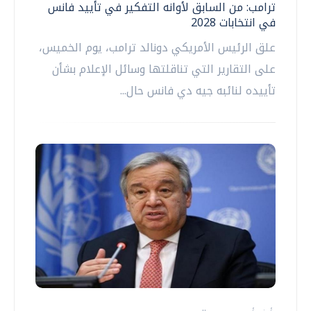
ترامب: من السابق لأوانه التفكير في تأييد فانس
في انتخابات 2028
علق الرئيس الأمريكي دونالد ترامب، يوم الخميس،
على التقارير التي تناقلتها وسائل الإعلام بشأن
تأييده لنائبه جيه دي فانس حال...