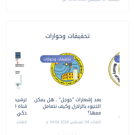
تحقيقات وحوارات
ت وحوارات
تحقيقات وحوارات
معي ..
بعد إشعارات "جوجل" .. هل يمكن
ترشيدا للمياه
التنبوء بالزلازل وكيف نتعامل
قناة السويس 
معها؟
ذكي بالطاقة
الثلاثاء، 04 اغسطس 2026 04:04 م
الثلاثاء، 14 يوليو 2026 06:11 م