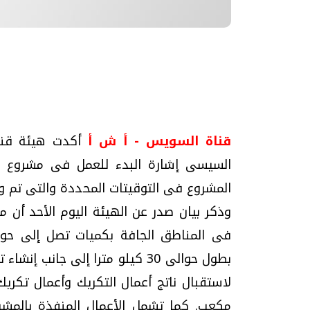
تحقيقات وحوارات
قناة السويس - أ ش أ
أكدت هيئة قناة
السيسى إشارة البدء للعمل فى مشروع القن
المشروع فى التوقيتات المحددة والتى تم و
موجات الطقس الساخنة.. لماذا تحدث وكيف
فيديو.. الإعلام الر
وذكر بيان صدر عن الهيئة اليوم الأحد أن م
نواجهها؟
وتحديات هائلة
الخميس، 23 يوليو 2026 05:18 م
الخميس، 30 يوليو 2026 01:09 م
مكعب. كما تشمل الأعمال المنفذة بالمشر