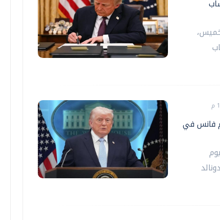
اب
لخميس،
اب
م فانس في
وم
ونالد