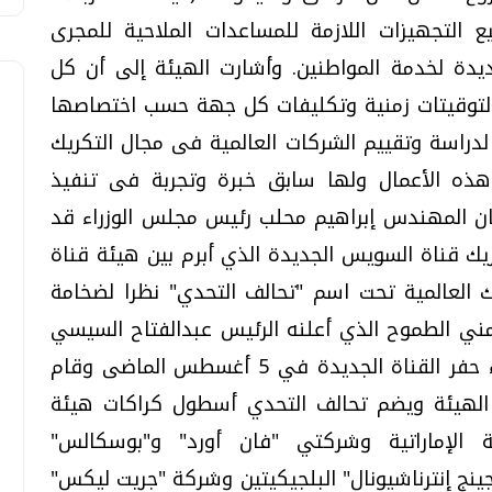
ع التجهيزات اللازمة للمساعدات الملاحية للمجرى
يدة لخدمة المواطنين. وأشارت الهيئة إلى أن كل
توقيتات زمنية وتكليفات كل جهة حسب اختصاصها
لدراسة وتقييم الشركات العالمية فى مجال التكريك
هذه الأعمال ولها سابق خبرة وتجربة فى تنفيذ
ان المهندس إبراهيم محلب رئيس مجلس الوزراء قد
 قناة السويس الجديدة الذي أبرم بين هيئة قناة
العالمية تحت اسم "تحالف التحدي" نظرا لضخامة
مني الطموح الذي أعلنه الرئيس عبدالفتاح السيسي
ومدته عام واحد من تاريخ إعطاء إشارة بدء حفر القناة الجديدة في 5 أغسطس الماضى وقام
الهيئة ويضم تحالف التحدي أسطول كراكات هيئة
 الإماراتية وشركتي "فان أورد" و"بوسكالس"
ينج إنترناشيونال" البلجيكيتين وشركة "جريت ليكس"