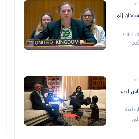
لسودان إلى
ي جنوب
أمم
اس لبدء
لوطنية
، إلى