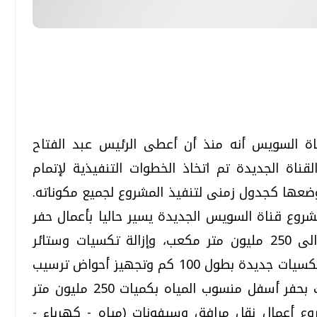
تحقيقات وحوارات
تحقيقات وحوارات
 السويس أنه منذ أن أعطى الرئيس عبد الفتاح
اة الجديدة تم اتخاذ الخطوات التنفيذية لإتمام
ضعها كجدول زمنى لتنفيذ المشروع لجميع مكوناته.
قمي.. تقنيات واعدة
دليلك للتنسيق الجامعي .. تساؤلات
شروع قناة السويس الجديدة يسير حاليا بأعمال حفر
وإجابات
فى المناطق الجافة بكميات تصل إلى حوالى 250 مليون متر مكعب، وإزالة تكسيات وستائر
السبت، 01 اغسطس 2026 10:25 ص
بطول حوالى 30 كيلو مترا إلى جانب إنشاء تكسيات جديدة بطول 100 كم وتجهيز أحواض ترسيب
لاستقبال ناتج أعمال التكريك وأعمال تكريك بحفر أسفل منسوب المياه بكميات 250 مليون متر
وع أعمال نقل مرافق وسيفونات (مياه - كهرباء -