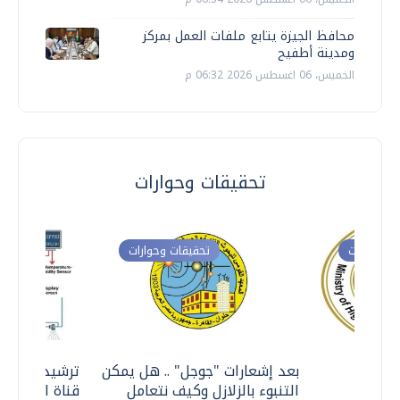
محافظ الجيزة يتابع ملفات العمل بمركز
ومدينة أطفيح
الخميس، 06 اغسطس 2026 06:32 م
تحقيقات وحوارات
ت وحوارات
تحقيقات وحوارات
معي ..
بعد إشعارات "جوجل" .. هل يمكن
ترشيدا للمياه
التنبوء بالزلازل وكيف نتعامل
قناة السويس 