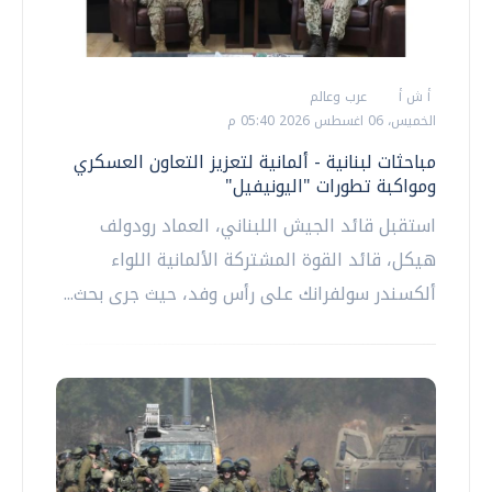
أ ش أ
عرب وعالم
الخميس، 06 اغسطس 2026 05:40 م
مباحثات لبنانية - ألمانية لتعزيز التعاون العسكري
ومواكبة تطورات "اليونيفيل"
استقبل قائد الجيش اللبناني، العماد رودولف
هيكل، قائد القوة المشتركة الألمانية اللواء
ألكسندر سولفرانك على رأس وفد، حيث جرى بحث...