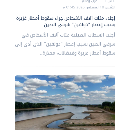
أ ش أ
عرب وعالم
الإثنين، 10 اغسطس 2026 01:45 م
إجلاء مئات آلاف الأشخاص جراء سقوط أمطار غزيرة
بسبب إعصار "دولفين" شرقي الصين
أجلت السطات الصينية مئات آلاف الأشخاص في
شرقي الصين بسبب إعصار "دولفين" الذى أدى إلى
سقوط أمطار غزيرة وفيضانات، محذرة...