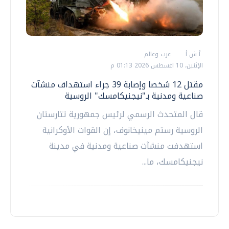
أ ش أ
عرب وعالم
الإثنين، 10 اغسطس 2026 01:13 م
مقتل 12 شخصا وإصابة 39 جراء استهداف منشآت
صناعية ومدنية بـ"نيجنيكامسك" الروسية
قال المتحدث الرسمي لرئيس جمهورية تتارستان
الروسية رستم مينيخانوف، إن القوات الأوكرانية
استهدفت منشآت صناعية ومدنية في مدينة
نيجنيكامسك، ما...