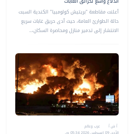
اندلاع واسع لحرائق الغابات
أعلنت مقاطعة "بريتيش كولومبيا" الكندية السبت
حالة الطوارئ العامة، حيث أدى حريق غابات سريع
الانتشار إلى تدمير منازل ومحاصرة السكان،...
أ ش أ
عرب وعالم
الأحد، 09 اغسطس 2026 05:34 ص