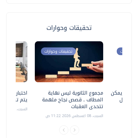
تحقيقات وحوارات
ت وحوارات
تحقيقات وحوارات
 .. هل يمكن
مجموع الثانوية ليس نهاية
اختبارات القد
ف نتعامل
المطاف .. قصص نجاح ملهمة
يتم تنظيمها 
تتحدى العقبات
السبت، 18 يوليو 2026 09:22 ص
السبت، 08 اغسطس 2026 11:22 ص