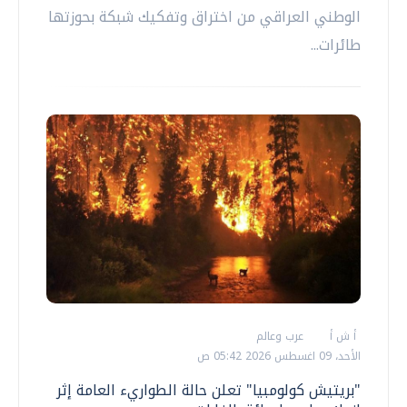
الوطني العراقي من اختراق وتفكيك شبكة بحوزتها
طائرات...
أ ش أ
عرب وعالم
الأحد، 09 اغسطس 2026 05:42 ص
"بريتيش كولومبيا" تعلن حالة الطواريء العامة إثر