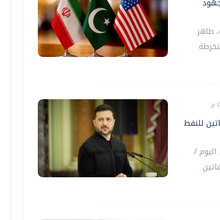
جهود
، طاهر
نخرطة
تين للنفط
اليوم /
اتين