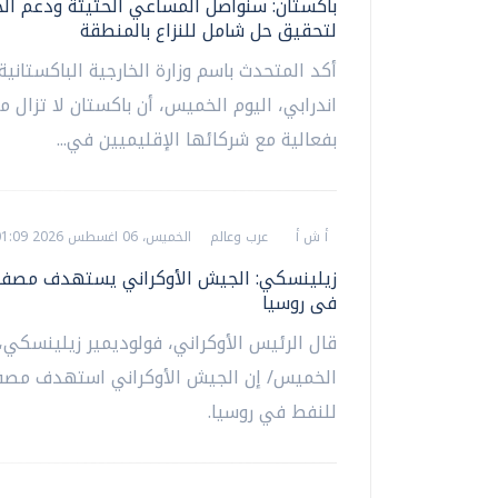
باكستان: سنواصل المساعي الحثيثة ودعم ال
لتحقيق حل شامل للنزاع بالمنطقة
أكد المتحدث باسم وزارة الخارجية الباكستانية
اندرابي، اليوم الخميس، أن باكستان لا تزال م
بفعالية مع شركائها الإقليميين في...
أ ش أ
عرب وعالم
الخميس، 06 اغسطس 2026 01:09 م
زيلينسكي: الجيش الأوكراني يستهدف مصفا
فى روسيا
قال الرئيس الأوكراني، فولوديمير زيلينسكي، 
الخميس/ إن الجيش الأوكراني استهدف مصف
للنفط في روسيا.