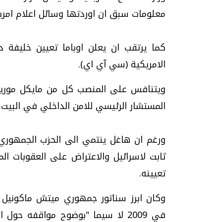
معلومات سبق ان اوردتها وسائل اعلام امري
كما يرتقب ان يعلن اوباما تعيين خليفة د
الامريكية (سي آي اي).
ويتنافس على المنصب كل من مايكل موريل ا
المستشار الرئيسي للامن الداخلي في البيت 
ورغم ان هاغل ينتمي الى الحزب الجمهوري ال
ثابت لاسرائيل والاعتراض على العقوبات ا
تعيينه.
وكان ابرز سناتور جمهوري ميتش ماكونيل 
في 2009 لا سيما "بوضوح مواقفه حو