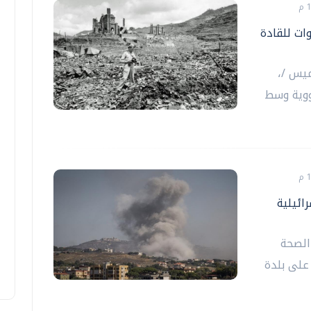
دعوات للقادة
ميس /،
نووية وسط
رة اسرائيلية
 الصحة
 على بلدة