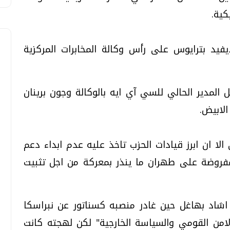
كية.
يفيد بترايوس على رأس وكالة المخابرات المركزية
لمدير الحالي للسي آي ايه بالوكالة وجون برينان
الابيض.
ا ان ابرز قيادات الحزب تاخذ عليه عدم ابداء دعم
لمفروضة على طهران ما ينذر بمعركة من اجل تثبيت
اشاد بهاغل حين غادر منصبه كسناتور عن نبراسكا
ل الامن القومي والسياسة الخارجية" لكن لهجته كانت