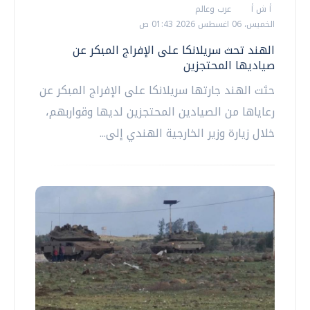
أ ش أ
عرب وعالم
الخميس، 06 اغسطس 2026 01:43 ص
الهند تحث سريلانكا على الإفراج المبكر عن
صياديها المحتجزين
حثت الهند جارتها سريلانكا على الإفراج المبكر عن
رعاياها من الصيادين المحتجزين لديها وقواربهم،
خلال زيارة وزير الخارجية الهندي إلى...