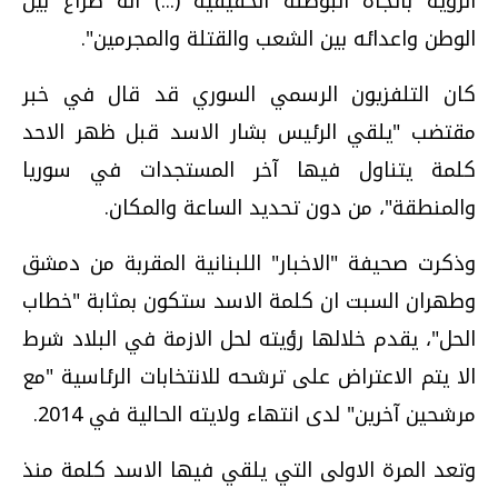
الرؤية باتجاه البوصلة الحقيقية (...) انه صراع بين
الوطن واعدائه بين الشعب والقتلة والمجرمين".
كان التلفزيون الرسمي السوري قد قال في خبر
مقتضب "يلقي الرئيس بشار الاسد قبل ظهر الاحد
كلمة يتناول فيها آخر المستجدات في سوريا
والمنطقة"، من دون تحديد الساعة والمكان.
وذكرت صحيفة "الاخبار" اللبنانية المقربة من دمشق
وطهران السبت ان كلمة الاسد ستكون بمثابة "خطاب
الحل"، يقدم خلالها رؤيته لحل الازمة في البلاد شرط
الا يتم الاعتراض على ترشحه للانتخابات الرئاسية "مع
مرشحين آخرين" لدى انتهاء ولايته الحالية في 2014.
وتعد المرة الاولى التي يلقي فيها الاسد كلمة منذ