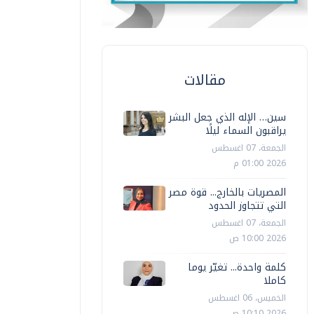
مقالات
سين… الإله الذي جعل البشر
يراقبون السماء ليلًا
الجمعة، 07 اغسطس
2026 01:00 م
المصريات بالخارج... قوة مصر
التي تتجاوز الحدود
الجمعة، 07 اغسطس
2026 10:00 ص
كلمة واحدة... تغيّر يوما
كاملا
الخميس، 06 اغسطس
2026 10:10 ص