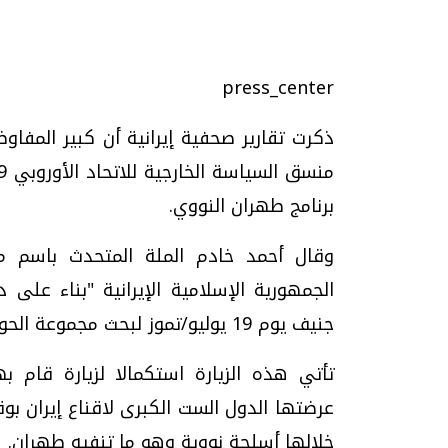
press_center
ذكرت تقارير صحفية إيرانية أن كبير المفا
تحقيقات وحوارات
برنامج طهران النووي.
وقال أحمد خادم الملة المتحدث باسم مجل
الجمهورية الإسلامية الإيرانية "بناء عل
جنيف يوم 19 يوليو/تموز لبحث مجموعة الحوافز النووية."
موجات الطقس الساخنة.. لماذا تحدث وكيف
فيديو.. الإعلام الر
نواجهها؟
وتحديات هائلة
تأتي هذه الزيارة استكمالا لزيارة قام ب
الخميس، 23 يوليو 2026 05:18 م
الخميس، 30 يوليو 2026 01:09 م
عرضتها الدول الست الكبرى لاقناع إيران ب
خلالها أسلحة نووية وهو ما تنفيه طهران.