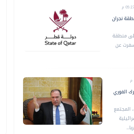
طقة نجران
على منطقة
أسفرت عن
ك الفوري
 المجتمع
ائيلية
...