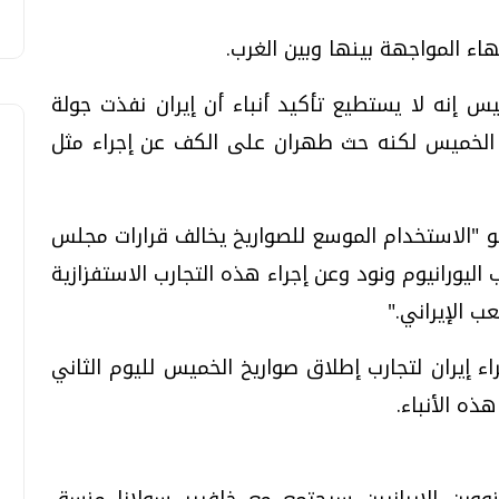
اء المواجهة بينها وبين الغرب.
 إنه لا يستطيع تأكيد أنباء أن إيران نفذت جولة
الخميس لكنه حث طهران على الكف عن إجراء مثل
و "الاستخدام الموسع للصواريخ يخالف قرارات مجلس
اليورانيوم ونود وعن إجراء هذه التجارب الاستفزازية
 الإيراني."
اء إيران لتجارب إطلاق صواريخ الخميس لليوم الثاني
ذه الأنباء.
نووين الإيرانيين سيجتمع مع خافيير سولانا منسق