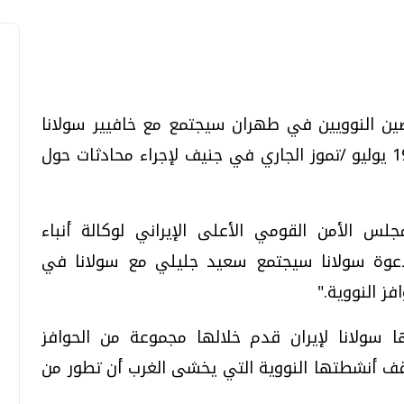
وضين النوويين في طهران سيجتمع مع خافيير سولانا
تحقيقات وحوارات
تحقيقات وحوارات
منسق السياسة الخارجية للاتحاد الأوروبي 19 يوليو /تموز الجاري في جنيف لإجراء محادثات حول
س الأمن القومي الأعلى الإيراني لوكالة أنباء
ى دعوة سولانا سيجتمع سعيد جليلي مع سولانا في
قمي.. تقنيات واعدة
دليلك للتنسيق الجامعي .. تساؤلات
وإجابات
ها سولانا لإيران قدم خلالها مجموعة من الحوافز
السبت، 01 اغسطس 2026 10:25 ص
وقف أنشطتها النووية التي يخشى الغرب أن تطور من