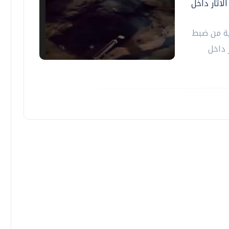
لآثار داخل
لية من ضبط
 داخل