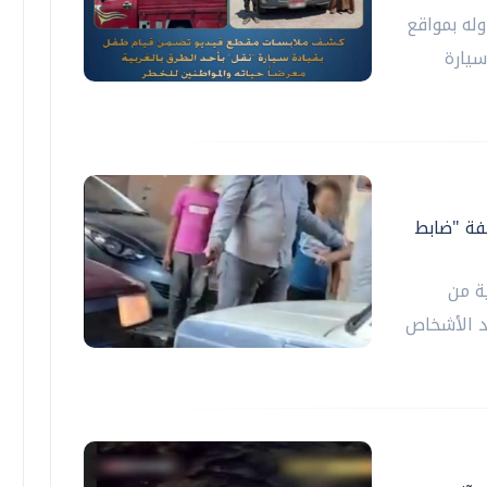
له بمواقع
سيارة
ة "ضابط
ية من
 الأشخاص