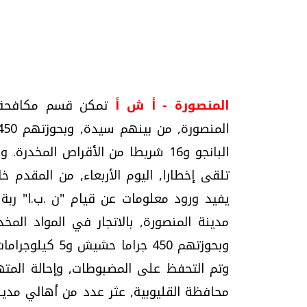
المنصورة - أ ش أ
تحقيقات وحوارات
البانجو و16 شريطا من الأقراص المخ
تلقى إخطارا, اليوم الأربعاء, من المقدم 
يفيد ورود معلومات عن قيام "ن .ب.ا" ربة
مدينة المنصورة, بالاتجار في المواد المخ
موجات الطقس الساخنة.. لماذا تحدث وكيف
فيديو.. الإعلام الر
نواجهها؟
وتحديات هائلة
الخميس، 23 يوليو 2026 05:18 م
الخميس، 30 يوليو 2026 01:09 م
وتم التحفظ على المضبوطات, وإحالة المتهم
محافظة القليوبية, عثر عدد من أهالي مدين