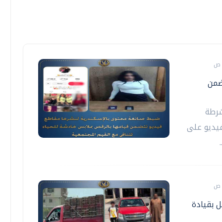
ضمن
شرطة
يديو على
 بقيادة