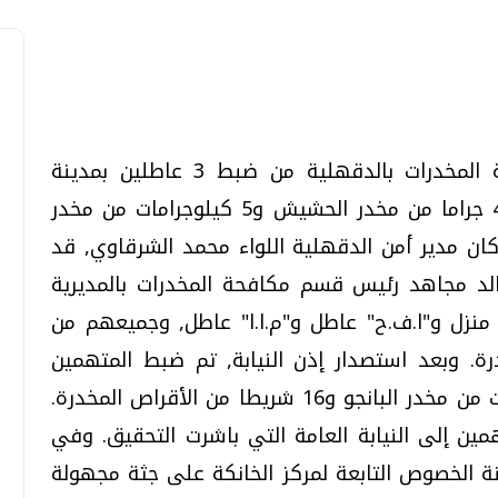
تمكن قسم مكافحة المخدرات بالدقهلية من ضبط 3 عاطلين بمدينة
تحقيقات وحوارات
تحقيقات وحوارات
المنصورة, من بينهم سيدة, وبحوزتهم 450 جراما من مخدر الحشيش و5 كيلوجرامات من مخدر
درة. وكان مدير أمن الدقهلية اللواء محمد الشرقاوي, قد
خالد مجاهد رئيس قسم مكافحة المخدرات بالمديرية
 منزل و"ا.ف.ح" عاطل و"م.ا.ا" عاطل, وجميعهم من
درة. وبعد استصدار إذن النيابة, تم ضبط المتهمين
قمي.. تقنيات واعدة
دليلك للتنسيق الجامعي .. تساؤلات
وإجابات
وبحوزتهم 450 جراما حشيش و5 كيلوجرامات من مخدر البانجو و16 شريطا من الأقراص المخدرة.
السبت، 01 اغسطس 2026 10:25 ص
ين إلى النيابة العامة التي باشرت التحقيق. وفي
ة الخصوص التابعة لمركز الخانكة على جثة مجهولة