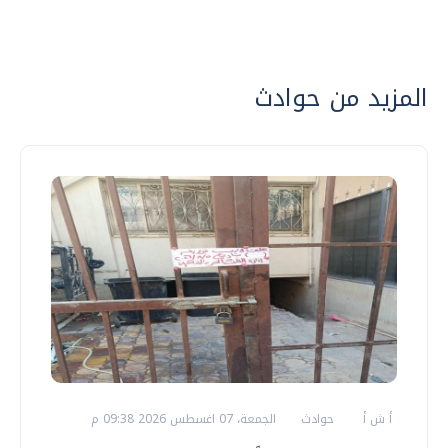
المزيد من حوادث
أ ش أ
حوادث
الجمعة، 07 اغسطس 2026 09:38 م