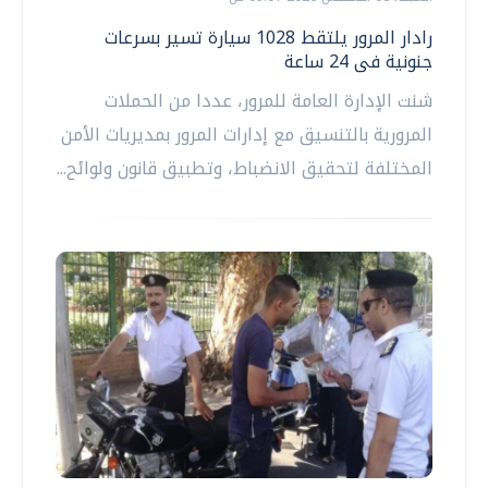
رادار المرور يلتقط 1028 سيارة تسير بسرعات
جنونية فى 24 ساعة
شنت الإدارة العامة للمرور، عددا من الحملات
المرورية بالتنسيق مع إدارات المرور بمديريات الأمن
المختلفة لتحقيق الانضباط، وتطبيق قانون ولوائح...