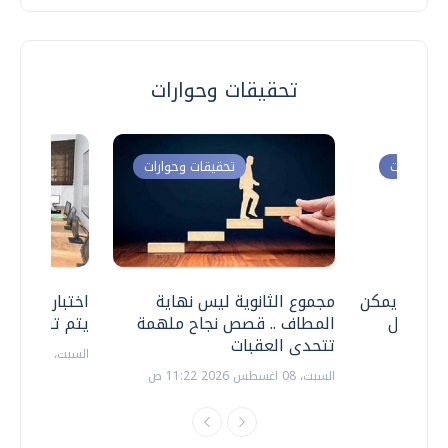
تحقيقات وحوارات
ت وحوارات
تحقيقات وحوارات
 .. هل يمكن
مجموع الثانوية ليس نهاية
اختبارات القد
ف نتعامل
المطاف .. قصص نجاح ملهمة
يتم تنظيمها 
تتحدى العقبات
السبت، 18 يوليو 2026 09:22 ص
السبت، 08 اغسطس 2026 11:22 ص