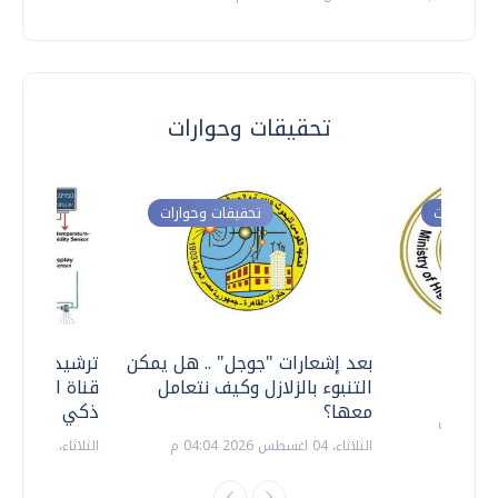
تحقيقات وحوارات
ت وحوارات
تحقيقات وحوارات
معي ..
بعد إشعارات "جوجل" .. هل يمكن
ترشيدا للمياه
التنبوء بالزلازل وكيف نتعامل
قناة السويس 
معها؟
ذكي بالطاقة
الثلاثاء، 04 اغسطس 2026 04:04 م
الثلاثاء، 14 يوليو 2026 06:11 م